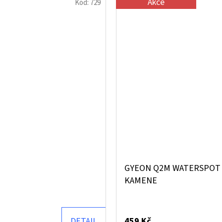
Akce
Kód:
729
GYEON Q2M WATERSPOT 
KAMENE
DETAIL
459 Kč