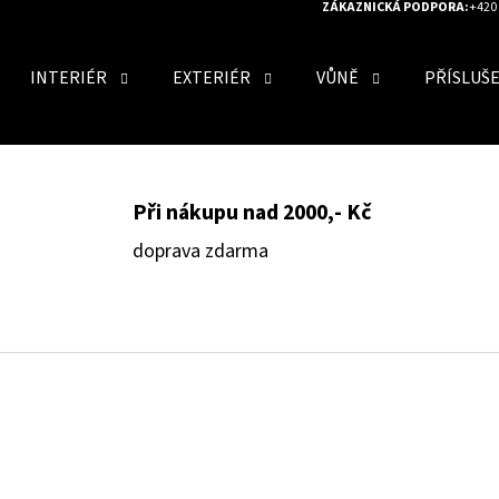
ZÁKAZNICKÁ PODPORA:
+420 
INTERIÉR
EXTERIÉR
VŮNĚ
PŘÍSLUŠ
O POTŘEBUJETE NAJÍT?
Při nákupu nad 2000,- Kč
HLEDAT
doprava zdarma
DOPORUČUJEME