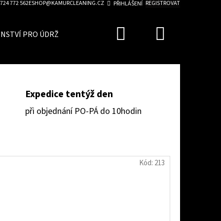
724 772 562
ESHOP@KAMURCLEANING.CZ
REGISTROVAT
PŘIHLÁŠENÍ
Hledat
Nákupn
ENSTVÍ PRO ÚDRŽBU AUTA
ZVÝHODNĚNÉ SADY
BLO
košík
Expedice tentýž den
při objednání PO-PÁ do 10hodin
Kód:
213
Následující