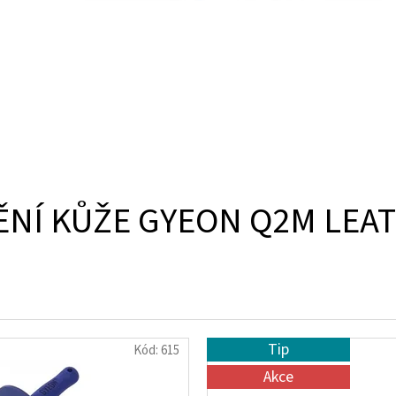
TĚNÍ KŮŽE GYEON Q2M LE
Tip
Kód:
615
Akce