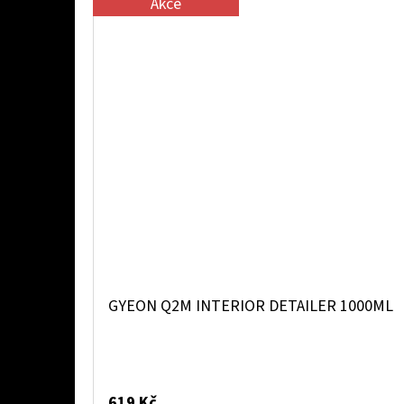
Akce
i
n
g
.
c
z
GYEON Q2M INTERIOR DETAILER 1000ML
619 Kč