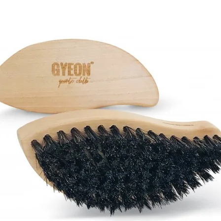
AUTO FINESSE FOAM APPLICATOR PĚNOVÝ
DVOJČINNÝ ROZPR
APLIKÁTOR
99 Kč
69 Kč