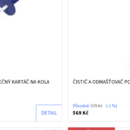
ČNÝ KARTÁČ NA KOLA
ČISTIČ A ODMAŠŤOVAČ P
Původně:
579 Kč
(–1 %)
DETAIL
569 Kč