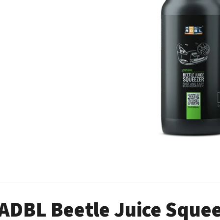
AUTO FINESSE FOAM APPLICATOR PĚNOVÝ
DVOJČINNÝ ROZPR
APLIKÁTOR
99 Kč
69 Kč
ADBL Beetle Juice Sque