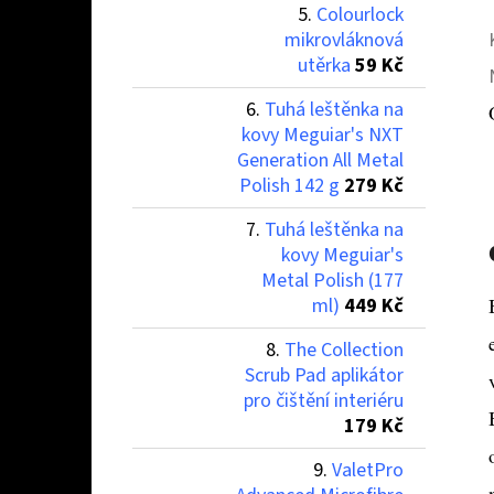
Colourlock
mikrovláknová
utěrka
59 Kč
Tuhá leštěnka na
kovy Meguiar's NXT
Generation All Metal
Polish 142 g
279 Kč
Tuhá leštěnka na
kovy Meguiar's
Metal Polish (177
ml)
449 Kč
The Collection
Scrub Pad aplikátor
pro čištění interiéru
179 Kč
ValetPro