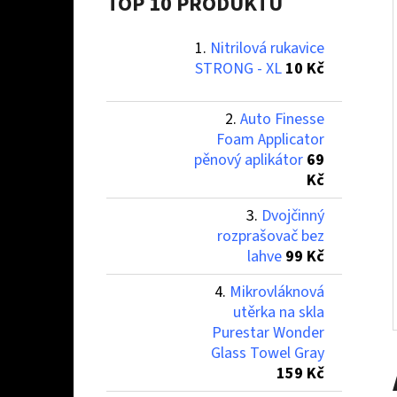
Í
TOP 10 PRODUKTŮ
P
Nitrilová rukavice
A
NITRILOVÁ RUKAVICE STRONG - XL
STRONG - XL
10 Kč
N
10 Kč
E
Auto Finesse
L
Foam Applicator
pěnový aplikátor
69
Kč
Dvojčinný
rozprašovač bez
lahve
99 Kč
Mikrovláknová
utěrka na skla
Purestar Wonder
Glass Towel Gray
159 Kč