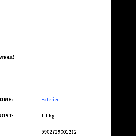
.
znout!
ORIE
:
Exteriér
NOST
:
1.1 kg
5902729001212