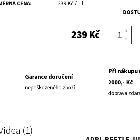
Měrná
MĚRNÁ CENA:
239 Kč / 1 l
cena:
DOSTU
239 Kč
Při nákupu
Garance doručení
2000,- Kč
nepoškozeného zboží
doprava zda
Videa (1)
ADBL BEETLE J