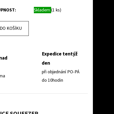
PNOST:
Skladem
(1 ks)
DO KOŠÍKU
Expedice tentýž
 nad
den
při objednání PO-PÁ
rma
do 10hodin
UICE SQUEEZER