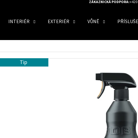
ZÁKAZNICKÁ PODPORA:
+420 
INTERIÉR
EXTERIÉR
VŮNĚ
PŘÍSLUŠ
O POTŘEBUJETE NAJÍT?
Tip
HLEDAT
DOPORUČUJEME