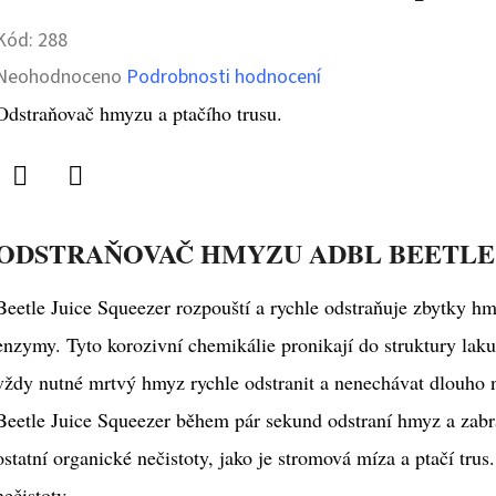
Kód:
288
Průměrné
Neohodnoceno
Podrobnosti hodnocení
hodnocení
Odstraňovač hmyzu a ptačího trusu.
produktu
je
Twitter
Facebook
0,0
ODSTRAŇOVAČ HMYZU ADBL BEETLE
z
5
Beetle Juice Squeezer rozpouští a rychle odstraňuje zbytky hm
hvězdiček.
enzymy. Tyto korozivní chemikálie pronikají do struktury laku 
vždy nutné mrtvý hmyz rychle odstranit a nenechávat dlouho 
Beetle Juice Squeezer během pár sekund odstraní hmyz a zabra
ostatní organické nečistoty, jako je stromová míza a ptačí trus.
nečistoty.