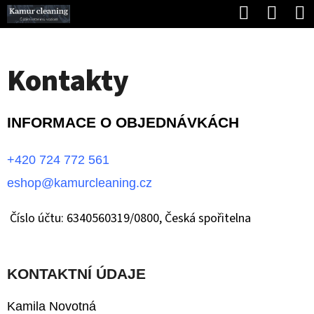
K
Hledat
Náku
Přejít
O
Zpět
Zpět
na
koší
Š
obsah
Kontakty
Í
C
K
O
INFORMACE O OBJEDNÁVKÁCH
P
O
+420 724 772 561
T
eshop@kamurcleaning.cz
Ř
Číslo účtu: 6340560319/0800, Česká spořitelna
E
B
U
KONTAKTNÍ ÚDAJE
J
Kamila Novotná