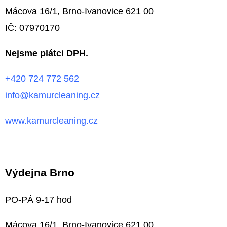
E
Mácova 16/1, Brno-Ivanovice 621 00
T
IČ: 07970170
E
N
Nejsme plátci DPH.
A
+420 724 772 562
J
info@kamurcleaning.cz
Í
T
www.kamurcleaning.cz
?
Výdejna Brno
HLEDAT
PO-PÁ 9-17 hod
Mácova 16/1, Brno-Ivanovice 621 00