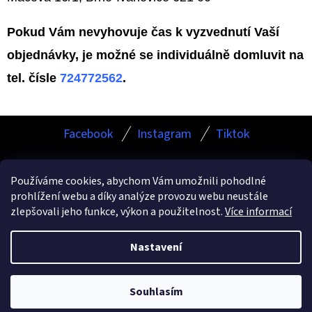
D
Pokud Vám nevyhovuje čas k vyzvednutí Vaší
O
objednávky, je možné se individuálně domluvit na
P
tel. čísle
724772562
.
O
R
U
Z
Facebook
Instagram
Tiktok
Č
Á
U
P
J
Používáme cookies, abychom Vám umožnili pohodlné
A
E
prohlížení webu a díky analýze provozu webu neustále
Facebook
Instagram
TikTok
M
T
zlepšovali jeho funkce, výkon a použitelnost.
Více informací
E
Í
Nastavení
Vytvořil Shoptet
Copyright 2026
ESHOP.KAMURCLEANING.CZ
. Všechna
AUTO
Souhlasím
FINESSE
práva vyhrazena.
FOAM