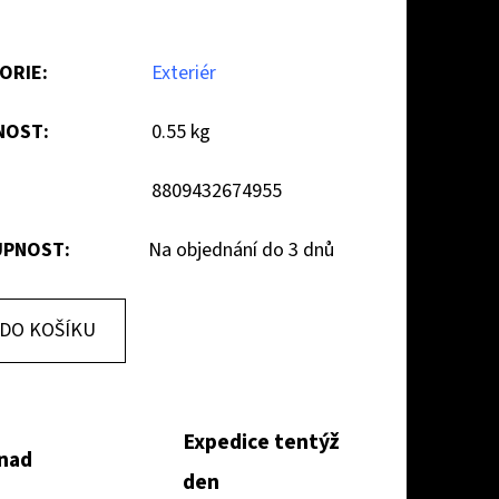
ORIE
:
Exteriér
NOST
:
0.55 kg
8809432674955
PNOST:
Na objednání do 3 dnů
DO KOŠÍKU
Expedice tentýž
 nad
den