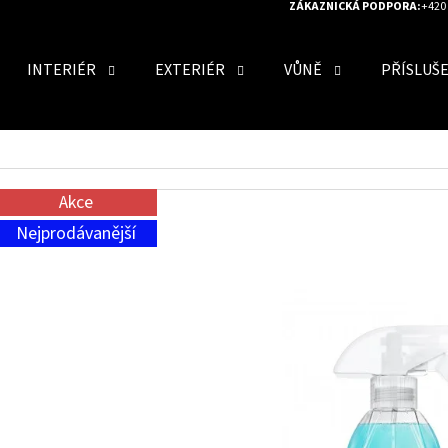
ZÁKAZNICKÁ PODPORA:
+420 
INTERIÉR
EXTERIÉR
VŮNĚ
PŘÍSLUŠ
O POTŘEBUJETE NAJÍT?
Akce
HLEDAT
Nejprodávanější
DOPORUČUJEME