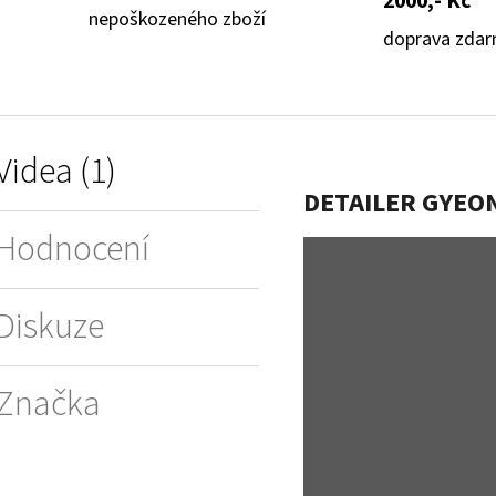
2000,- Kč
nepoškozeného zboží
doprava zda
Videa (1)
DETAILER GYEO
Hodnocení
Diskuze
Značka