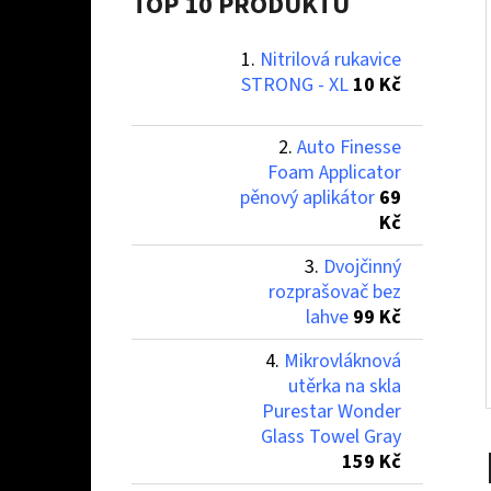
Í
TOP 10 PRODUKTŮ
P
Nitrilová rukavice
A
NITRILOVÁ RUKAVICE STRONG - XL
STRONG - XL
10 Kč
N
10 Kč
E
Auto Finesse
L
Foam Applicator
pěnový aplikátor
69
Kč
Dvojčinný
rozprašovač bez
lahve
99 Kč
Mikrovláknová
utěrka na skla
Purestar Wonder
Glass Towel Gray
159 Kč