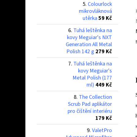
Colourlock
mikrovláknová
utěrka
59 Kč
Tuhá leštěnka na
kovy Meguiar's NXT
Generation All Metal
Polish 142 g
279 Kč
Tuhá leštěnka na
kovy Meguiar's
Metal Polish (177
ml)
449 Kč
The Collection
Scrub Pad aplikátor
pro čištění interiéru
179 Kč
ValetPro