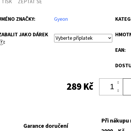
TISK
ZEPTAT SE
JMÉNO ZNAČKY
:
Gyeon
KATEG
ZABALIT JAKO DÁREK
HMOT
:
?
EAN
:
DOSTU
289 Kč
Při nákupu
Garance doručení