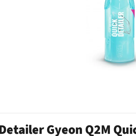
AUTO FINESSE FOAM APPLICATOR PĚNOVÝ
DVOJČINNÝ ROZPR
APLIKÁTOR
99 Kč
69 Kč
Detailer Gyeon Q2M Quic