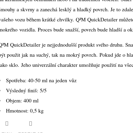
šmouhy a skvrny a zanechá lesklý a hladký povrch. Je to zdale
vašeho vozu během krátké chvilky. Q²M QuickDetailer můžete
mokrého vozidla. Proces bude snažší, povrch bude hladší a ok
Q²M QuickDetailer je nejjednodušší produkt svého druhu. Sna
být použit jak na suchý, tak na mokrý povrch. Pokud jde o hl
jako sklo. Jeho univerzální charakter umožňuje použití na vše
Spotřeba: 40-50 ml na jeden vůz
Výsledný finiš: 5/5
Objem: 400 ml
Hmotnost: 0,5 kg