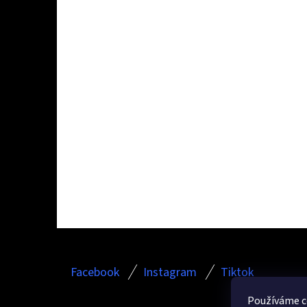
Z
Facebook
Instagram
Tiktok
Á
P
Používáme c