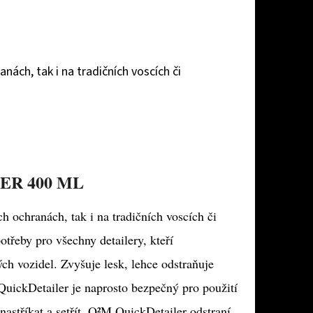
nách, tak i na tradičních voscích či
ER 400 ML
h ochranách, tak i na tradičních voscích či
třeby pro všechny detailery, kteří
ch vozidel. Zvyšuje lesk, lehce odstraňuje
QuickDetailer je naprosto bezpečný pro použití
nastříkat a setřít. Q²M QuickDetailer odstraní