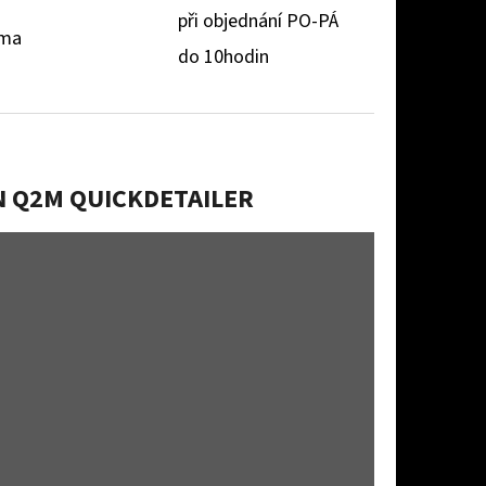
při objednání PO-PÁ
rma
do 10hodin
N Q2M QUICKDETAILER