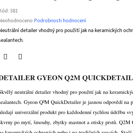
Kód:
381
Průměrné
Neohodnoceno
Podrobnosti hodnocení
hodnocení
Neutrální detailer vhodný pro použití jak na keramických ochra
produktu
sealantech.
je
0,0
Twitter
Facebook
z
DETAILER GYEON Q2M QUICKDETAIL
5
hvězdiček.
Skvělý neutrální detailer vhodný pro použití jak na keramickýc
sealantech. Gyeon Q²M QuickDetailer je jasnou odpovědí na po
hledají univerzální produkt pro každodenní rychlou údržbu svý
skvrny po mytí, šmouhy, zbytky mastnot a otisky prstů. Q2M 
na keramických ochranách nebo i na tradičních voscích. Stačí 