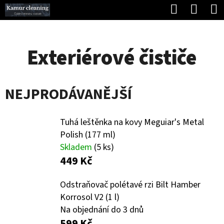
K
Hledat
Náku
Přejít
O
Zpět
Zpět
na
koší
Š
obsah
Exteriérové čističe
Í
C
K
O
NEJPRODÁVANĚJŠÍ
P
O
Tuhá leštěnka na kovy Meguiar's Metal
T
Polish (177 ml)
Ř
Skladem
(5 ks)
E
449 Kč
B
Odstraňovač polétavé rzi Bilt Hamber
U
Korrosol V2 (1 l)
J
Na objednání do 3 dnů
599 Kč