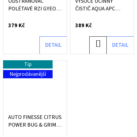
ODSTRAŇOVAČ
VYSOCE ÚČINNÝ
POLÉTAVÉ RZI GYEON
ČISTIČ AQUA APC
Q2M IRON (500 ML)
SOUR (1 L)
379 Kč
389 Kč
DO
DETAIL
DETAIL
KOŠÍKU
Tip
Nejprodávanější
AUTO FINESSE CITRUS
POWER BUG & GRIME
REMOVER 1000 ML