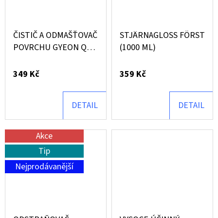
ČISTIČ A ODMAŠŤOVAČ
STJÄRNAGLOSS FÖRST
POVRCHU GYEON Q2M
(1000 ML)
PREP 500 ML
349 Kč
359 Kč
DETAIL
DETAIL
Akce
Tip
Nejprodávanější