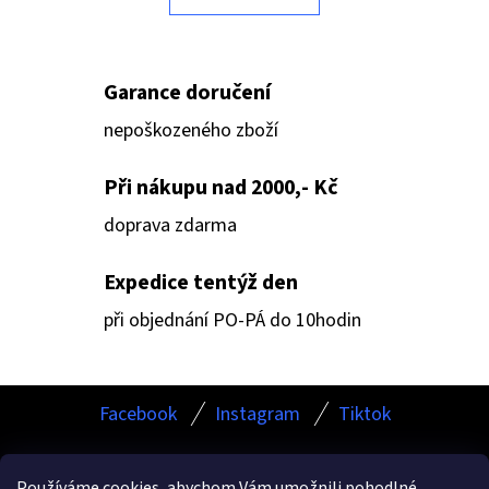
O
Á
V
D
Á
A
N
Garance doručení
Í
C
Í
nepoškozeného zboží
P
R
Při nákupu nad 2000,- Kč
V
doprava zdarma
K
Y
Expedice tentýž den
V
při objednání PO-PÁ do 10hodin
Ý
P
I
Z
S
Facebook
Instagram
Tiktok
Á
U
P
Používáme cookies, abychom Vám umožnili pohodlné