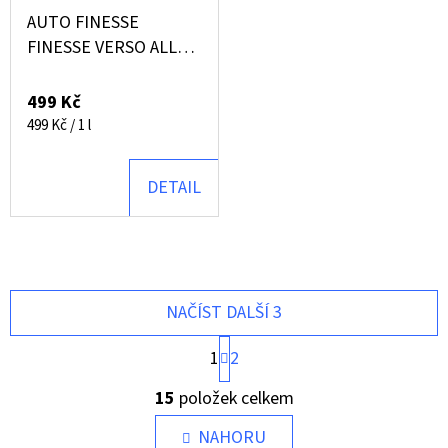
AUTO FINESSE
FINESSE VERSO ALL
PURPOUSE CLEANER
1000ML
499 Kč
Měrná
499 Kč / 1 l
cena:
DETAIL
NAČÍST DALŠÍ 3
S
1
2
T
O
R
15
položek celkem
Á
V
N
L
NAHORU
K