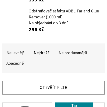
E
T
Odstraňovač asfaltu ADBL Tar and Glue
E
Remover (1000 ml)
Na objednání do 3 dnů
N
296 Kč
A
J
Ř
Í
A
Nejlevnější
Nejdražší
Nejprodávanější
T
Z
?
Abecedně
E
N
Í
OTEVŘÍT FILTR
P
HLEDAT
R
V
Tip