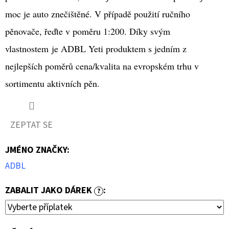
KOVY
MEGUIAR'S
moc je auto znečištěné. V případě použití ručního
NXT
GENERATION
pěnovače, řeďte v poměru 1:200. Díky svým
ALL
METAL
vlastnostem je ADBL Yeti produktem s jedním z
POLISH
142
nejlepších poměrů cena/kvalita na evropském trhu v
G
sortimentu aktivních pěn.
279
Kč
Původně:
349
ZEPTAT SE
Kč
JMÉNO ZNAČKY
:
ADBL
ZABALIT JAKO DÁREK
:
?