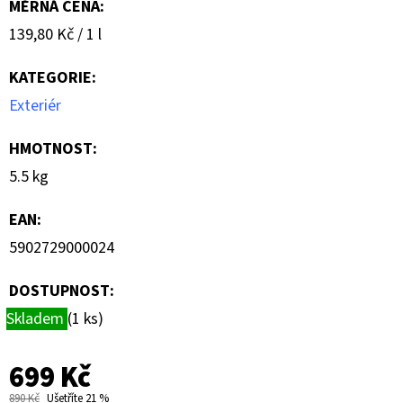
MĚRNÁ CENA:
Měrná
139,80 Kč / 1 l
cena:
KATEGORIE
:
Exteriér
HMOTNOST
:
5.5 kg
EAN
:
5902729000024
DOSTUPNOST:
Skladem
(1 ks)
699 Kč
890 Kč
Ušetříte 21 %