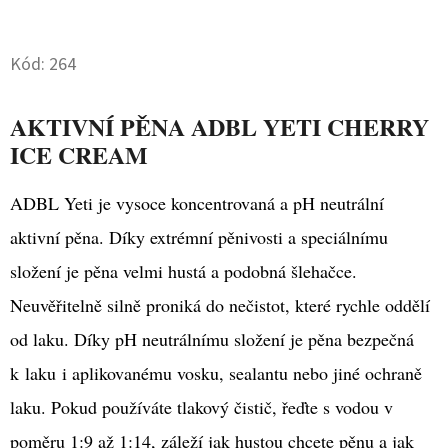
Twitter
Facebook
D
Kód:
264
O
P
O
AKTIVNÍ PĚNA ADBL YETI CHERRY
R
ICE CREAM
U
Č
ADBL Yeti je vysoce koncentrovaná a pH neutrální
U
aktivní pěna. Díky extrémní pěnivosti a speciálnímu
J
složení je pěna velmi hustá a podobná šlehačce.
E
M
Neuvěřitelně silně proniká do nečistot, které rychle oddělí
E
od laku. Díky pH neutrálnímu složení je pěna bezpečná
k laku i aplikovanému vosku, sealantu nebo jiné ochraně
TUHÁ
laku. Pokud používáte tlakový čistič, řeďte s vodou v
LEŠTĚNKA
NA
poměru 1:9 až 1:14, záleží jak hustou chcete pěnu a jak