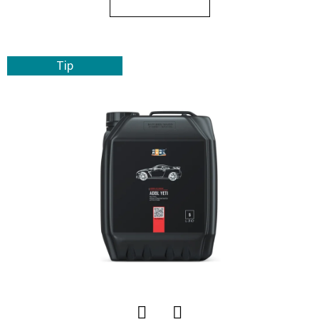
E
T
E
Tip
N
A
J
Í
T
?
HLEDAT