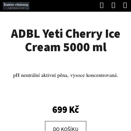
K
Hledat
Náku
Přejít
O
Zpět
Zpět
na
koší
Š
obsah
ADBL Yeti Cherry Ice
Í
C
K
Cream 5000 ml
O
P
O
T
pH neutrální aktivní pěna, vysoce koncentrovaná.
Ř
E
B
699 Kč
U
J
DO KOŠÍKU