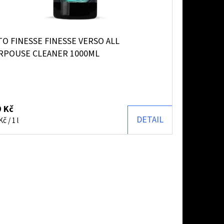
O FINESSE FINESSE VERSO ALL
RPOUSE CLEANER 1000ML
 Kč
DETAIL
ná
č / 1 l
: