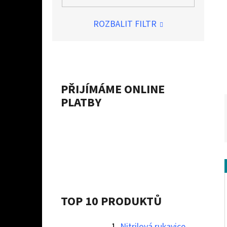
Í
P
ROZBALIT FILTR
A
NITRILOVÁ RUKAVICE STRONG - XL
N
10 Kč
E
L
PŘIJÍMÁME ONLINE
PLATBY
TOP 10 PRODUKTŮ
Nitrilová rukavice