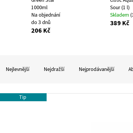
Green Star
čistič Aqu
1000ml
Sour (1 l)
Na objednání
Skladem
(
AUTO FINESSE FOAM APPLICATOR PĚNOVÝ
DVOJČINNÝ ROZPR
389 Kč
do 3 dnů
APLIKÁTOR
206 Kč
99 Kč
69 Kč
Ř
A
Nejlevnější
Nejdražší
Nejprodávanější
A
Z
E
V
N
Tip
Ý
Í
P
P
I
R