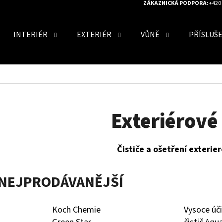
ZÁKAZNICKÁ PODPORA:
+420 
INTERIÉR
EXTERIÉR
VŮNĚ
PŘÍSLUŠ
O POTŘEBUJETE NAJÍT?
HLEDAT
Exteriérové
Čističe a ošetření exterie
DOPORUČUJEME
NEJPRODÁVANĚJŠÍ
Koch Chemie
Vysoce úč