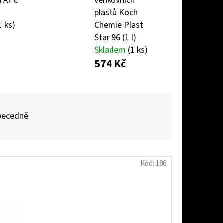
a APC
venkovních
plastů Koch
1 ks)
Chemie Plast
AŠOVAČ BEZ LAHVE
Star 96 (1 l)
Skladem
(1 ks)
574 Kč
becedně
Kód:
186