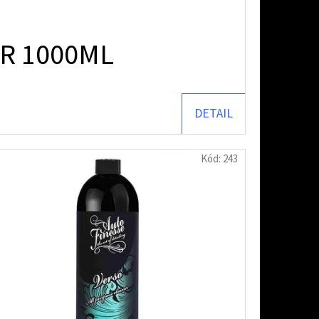
R 1000ML
DETAIL
Kód:
243