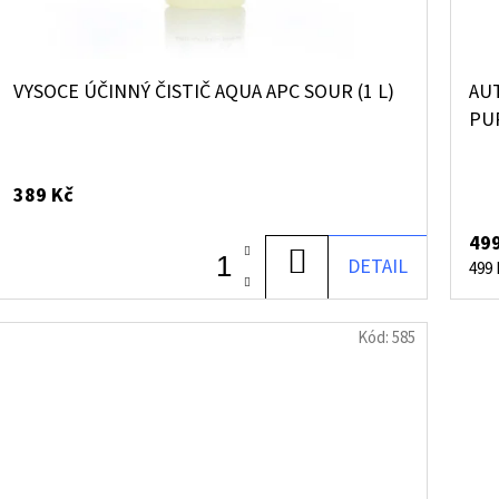
VYSOCE ÚČINNÝ ČISTIČ AQUA APC SOUR (1 L)
AUT
PU
389 Kč
499
DO
DETAIL
Měr
499 K
cena
KOŠÍKU
Kód:
585