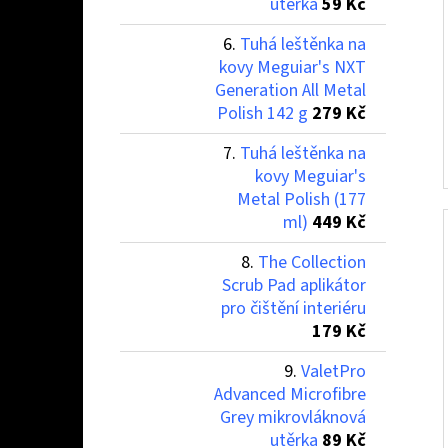
utěrka
59 Kč
Tuhá leštěnka na
kovy Meguiar's NXT
Generation All Metal
Polish 142 g
279 Kč
Tuhá leštěnka na
kovy Meguiar's
Metal Polish (177
ml)
449 Kč
The Collection
Scrub Pad aplikátor
pro čištění interiéru
179 Kč
ValetPro
Advanced Microfibre
Grey mikrovláknová
utěrka
89 Kč