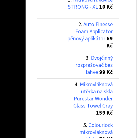
STRONG - XL
10 Kč
Auto Finesse
Foam Applicator
pěnový aplikátor
69
Kč
Dvojčinný
rozprašovač bez
lahve
99 Kč
Mikrovláknová
utěrka na skla
Purestar Wonder
Glass Towel Gray
159 Kč
Colourlock
mikrovláknová