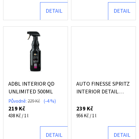
SKLA
K
PURESTAR
DETAIL
DETAIL
WONDER
T
GLASS
TOWEL
Ů
GRAY
159
Kč
ADBL INTERIOR QD
AUTO FINESSE SPRITZ
UNLIMITED 500ML
INTERIOR DETAIL
SPRAY 250ML
Původně:
229 Kč
(–4 %)
219 Kč
239 Kč
Měrná
Měrná
438 Kč / 1 l
956 Kč / 1 l
cena:
cena:
DETAIL
DETAIL