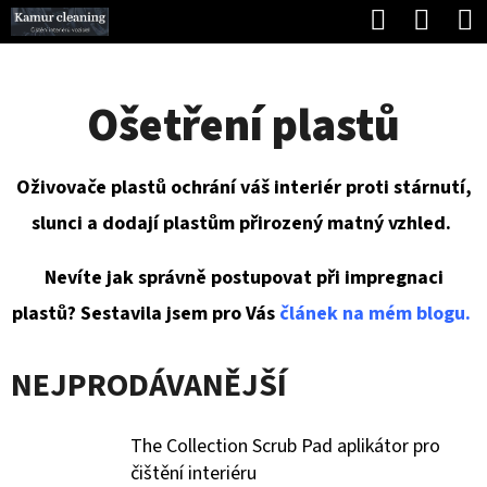
K
Hledat
Náku
Přejít
O
Zpět
Zpět
na
koší
Š
obsah
Ošetření plastů
Í
C
K
O
Oživovače plastů ochrání váš interiér proti stárnutí,
P
slunci a dodají plastům přirozený matný vzhled.
O
T
Nevíte jak správně postupovat při impregnaci
Ř
plastů? Sestavila jsem pro Vás
článek na mém blogu.
E
NEJPRODÁVANĚJŠÍ
B
U
The Collection Scrub Pad aplikátor pro
J
čištění interiéru