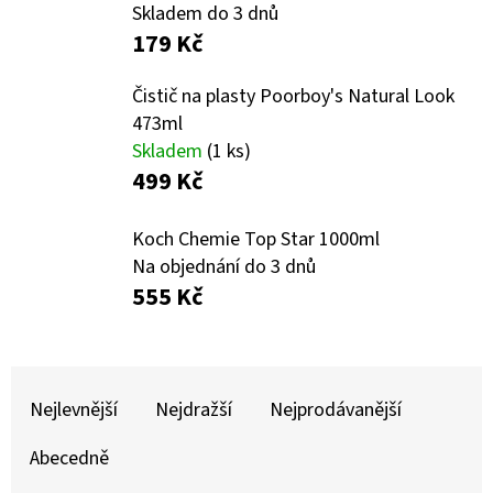
E
Skladem do 3 dnů
T
179 Kč
E
Čistič na plasty Poorboy's Natural Look
N
473ml
A
Skladem
(1 ks)
499 Kč
J
Í
Koch Chemie Top Star 1000ml
T
Na objednání do 3 dnů
?
555 Kč
Ř
A
Nejlevnější
Nejdražší
Nejprodávanější
HLEDAT
Z
Abecedně
E