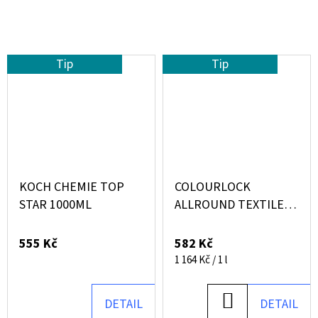
Tip
Tip
KOCH CHEMIE TOP
COLOURLOCK
STAR 1000ML
ALLROUND TEXTILE
SEALANT ST001 500ML
555 Kč
582 Kč
Měrná
1 164 Kč / 1 l
cena:
DO
DETAIL
DETAIL