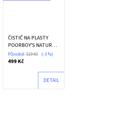
ČISTIČ NA PLASTY
POORBOY'S NATURAL
LOOK 473ML
Původně:
519 Kč
(–3 %)
499 Kč
DETAIL