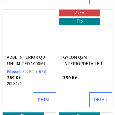
Akce
Tip
ADBL INTERIOR QD
GYEON Q2M
UNLIMITED 1000ML
INTERIORDETAILER
(500 ML)
Původně:
309 Kč
(–6 %)
289 Kč
359 Kč
Měrná
289 Kč / 1 l
cena:
DETAIL
DETAIL