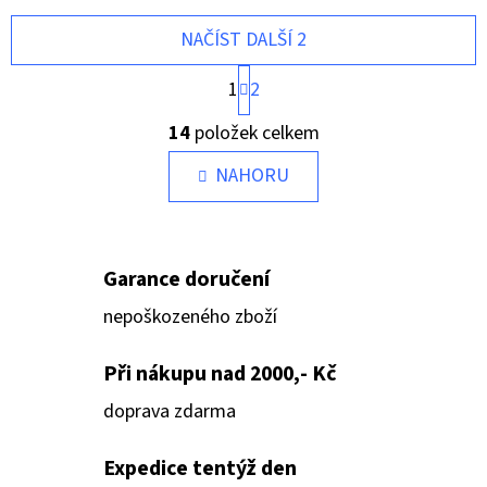
NAČÍST DALŠÍ 2
S
1
2
T
O
R
14
položek celkem
Á
V
N
L
NAHORU
K
O
Á
V
D
Á
A
N
Garance doručení
Í
C
Í
nepoškozeného zboží
P
R
Při nákupu nad 2000,- Kč
V
doprava zdarma
K
Y
Expedice tentýž den