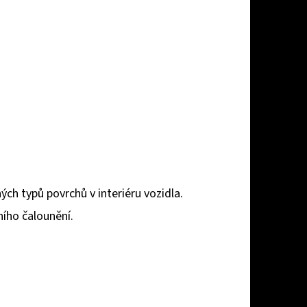
ch typů povrchů v interiéru vozidla.
ního čalounění.