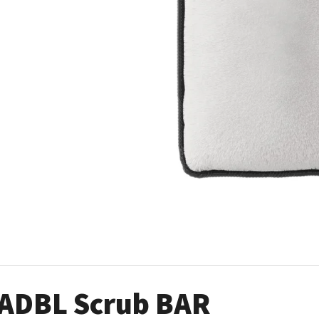
AUTO FINESSE FOAM APPLICATOR PĚNOVÝ
DVOJČINNÝ ROZPR
APLIKÁTOR
99 Kč
69 Kč
ADBL Scrub BAR