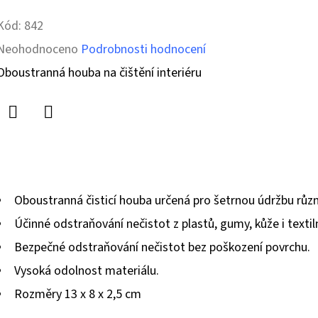
Kód:
842
Průměrné
Neohodnoceno
Podrobnosti hodnocení
hodnocení
Oboustranná houba na čištění interiéru
produktu
je
Twitter
Facebook
0,0
z
5
Oboustranná čisticí houba určená pro šetrnou údržbu různý
hvězdiček.
Účinné odstraňování nečistot z plastů, gumy, kůže i textil
Bezpečné odstraňování nečistot bez poškození povrchu.
Vysoká odolnost materiálu.
Rozměry 13 x 8 x 2,5 cm