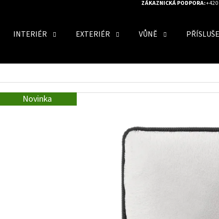
ZÁKAZNICKÁ PODPORA:
+420 
INTERIÉR
EXTERIÉR
VŮNĚ
PŘÍSLUŠ
O POTŘEBUJETE NAJÍT?
Novinka
HLEDAT
DOPORUČUJEME