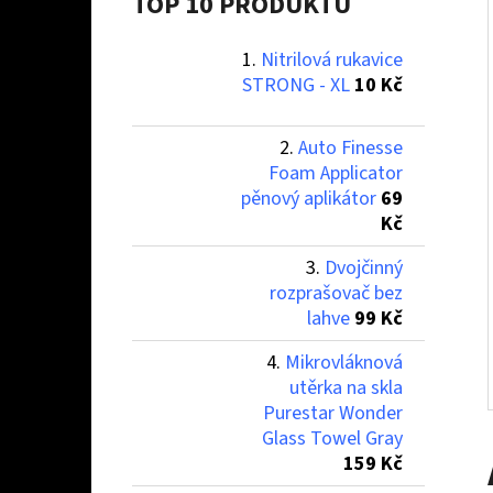
Í
TOP 10 PRODUKTŮ
P
Nitrilová rukavice
A
NITRILOVÁ RUKAVICE STRONG - XL
STRONG - XL
10 Kč
N
10 Kč
E
Auto Finesse
L
Foam Applicator
pěnový aplikátor
69
Kč
Dvojčinný
rozprašovač bez
lahve
99 Kč
Mikrovláknová
utěrka na skla
Purestar Wonder
Glass Towel Gray
159 Kč