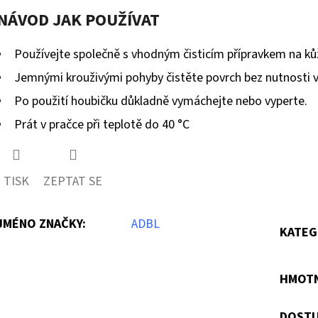
NÁVOD JAK POUŽÍVAT
Používejte společně s vhodným čisticím přípravkem na kůži
Jemnými krouživými pohyby čistěte povrch bez nutnosti v
Po použití houbičku důkladně vymáchejte nebo vyperte.
Prát v pračce při teplotě do 40 °C
TISK
ZEPTAT SE
JMÉNO ZNAČKY
:
ADBL
KATEG
HMOT
DOSTU