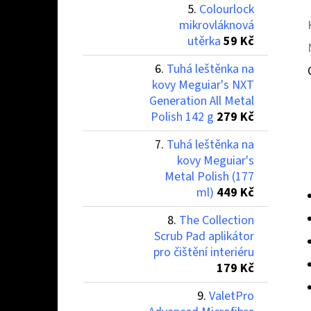
Colourlock
mikrovláknová
utěrka
59 Kč
Tuhá leštěnka na
kovy Meguiar's NXT
Generation All Metal
Polish 142 g
279 Kč
Tuhá leštěnka na
kovy Meguiar's
Metal Polish (177
ml)
449 Kč
The Collection
Scrub Pad aplikátor
pro čištění interiéru
179 Kč
ValetPro