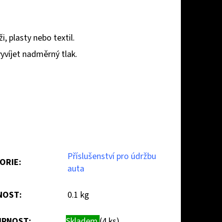
, plasty nebo textil.
yvíjet nadměrný tlak.
Příslušenství pro údržbu
ORIE
:
auta
NOST
:
0.1 kg
PNOST:
Skladem
(4 ks)