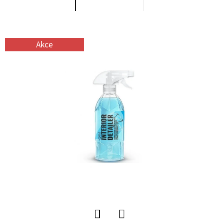
E
T
E
Akce
N
A
J
Í
T
?
HLEDAT