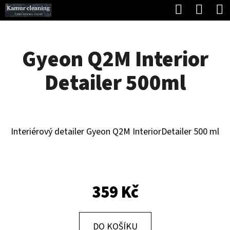
K
Hledat
Náku
Přejít
O
Zpět
Zpět
na
koší
Š
obsah
Gyeon Q2M Interior
Í
C
K
Detailer 500ml
O
P
O
T
Interiérový detailer Gyeon Q2M InteriorDetailer 500 ml
Ř
E
B
359 Kč
U
J
DO KOŠÍKU