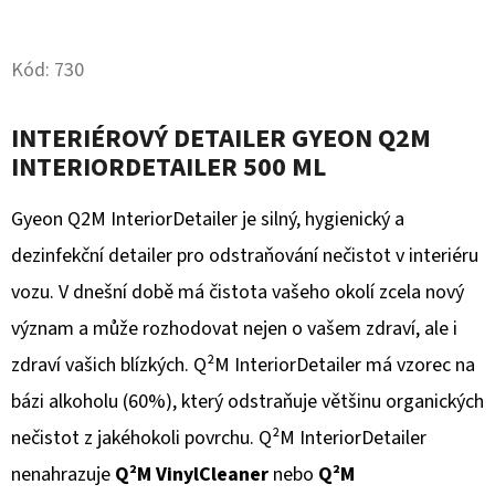
Twitter
Facebook
D
Kód:
730
O
P
O
INTERIÉROVÝ DETAILER GYEON Q2M
R
INTERIORDETAILER 500 ML
U
Č
Gyeon Q2M InteriorDetailer je silný, hygienický a
U
dezinfekční detailer pro odstraňování nečistot v interiéru
J
vozu. V dnešní době má čistota vašeho okolí zcela nový
E
význam a může rozhodovat nejen o vašem zdraví, ale i
M
E
zdraví vašich blízkých. Q²M InteriorDetailer má vzorec na
bázi alkoholu (60%), který odstraňuje většinu organických
nečistot z jakéhokoli povrchu. Q²M InteriorDetailer
TUHÁ
LEŠTĚNKA
nenahrazuje
Q²M VinylCleaner
nebo
Q²M
NA