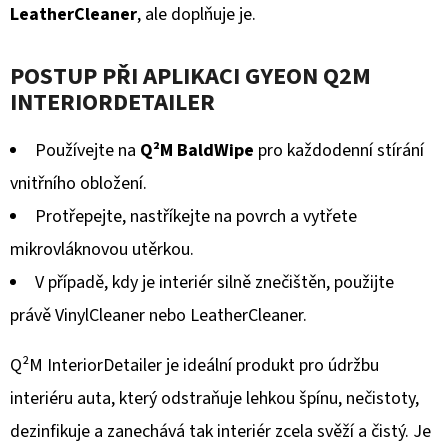
KOVY
LeatherCleaner
, ale doplňuje je.
MEGUIAR'S
NXT
GENERATION
POSTUP PŘI APLIKACI GYEON Q2M
ALL
METAL
INTERIORDETAILER
POLISH
142
G
Používejte na
Q²M BaldWipe
pro každodenní stírání
279
vnitřního obložení.
Kč
Původně:
Protřepejte, nastříkejte na povrch a vytřete
349
Kč
mikrovláknovou utěrkou.
V případě, kdy je interiér silně znečištěn, použijte
právě VinylCleaner nebo LeatherCleaner.
Q²M InteriorDetailer je ideální produkt pro údržbu
interiéru auta, který odstraňuje lehkou špínu, nečistoty,
dezinfikuje a zanechává tak interiér zcela svěží a čistý. Je