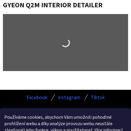
GYEON Q2M INTERIOR DETAILER
Z
Facebook
Instagram
Tiktok
Á
P
Používáme cookies, abychom Vám umožnili pohodlné
A
prohlížení webu a díky analýze provozu webu neustále
Facebook
Instagram
TikTok
zlepšovali jeho funkce, výkon a použitelnost.
Více informací