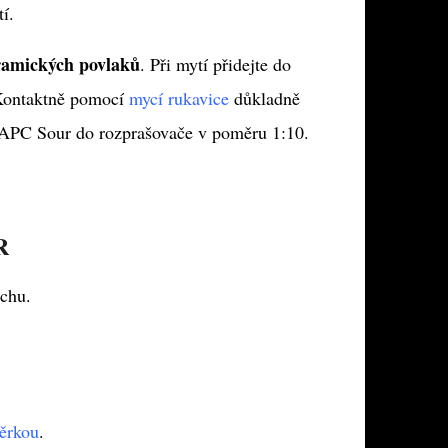
í.
ramických povlaků
. Při mytí přidejte do
Kontaktně pomocí
mycí rukavice
důkladně
a APC Sour do rozprašovače v poměru 1:10.
R
rchu.
ěrkou
.