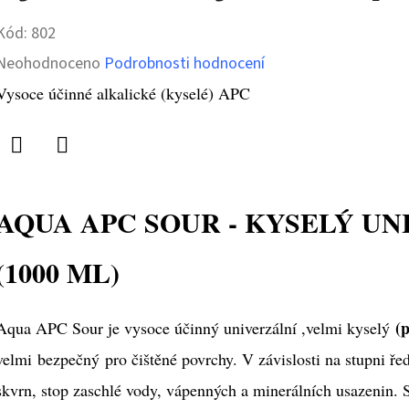
Kód:
802
Průměrné
Neohodnoceno
Podrobnosti hodnocení
hodnocení
Vysoce účinné alkalické (kyselé) APC
produktu
je
Twitter
Facebook
0,0
z
AQUA APC SOUR - KYSELÝ UN
5
(1000 ML)
hvězdiček.
(
Aqua APC Sour je vysoce účinný univerzální ,velmi kyselý
velmi bezpečný
pro čištěné povrchy. V závislosti na stupni ře
skvrn, stop zaschlé vody, vápenných a minerálních usazenin. 