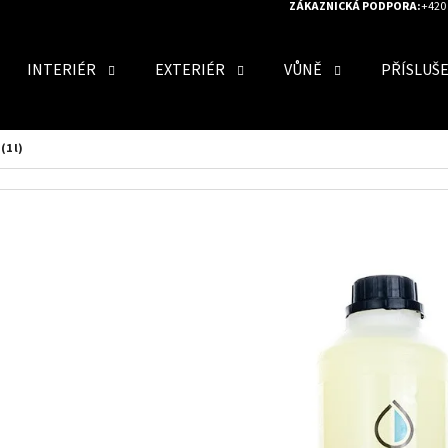
ZÁKAZNICKÁ PODPORA:
+420 
INTERIÉR
EXTERIÉR
VŮNĚ
PŘÍSLUŠ
O POTŘEBUJETE NAJÍT?
(1 l)
HLEDAT
DOPORUČUJEME