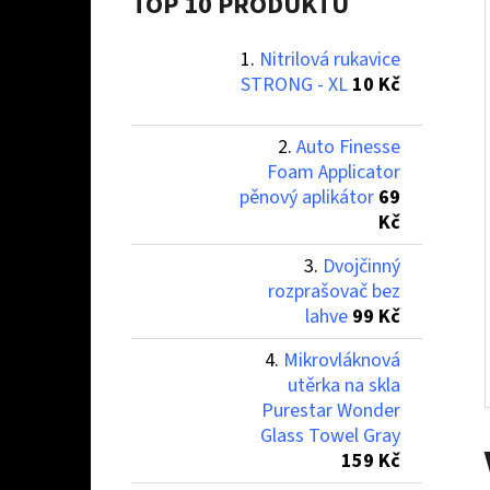
Í
TOP 10 PRODUKTŮ
P
Nitrilová rukavice
A
NITRILOVÁ RUKAVICE STRONG - XL
STRONG - XL
10 Kč
N
10 Kč
E
Auto Finesse
L
Foam Applicator
pěnový aplikátor
69
Kč
Dvojčinný
rozprašovač bez
lahve
99 Kč
Mikrovláknová
utěrka na skla
Purestar Wonder
Glass Towel Gray
159 Kč