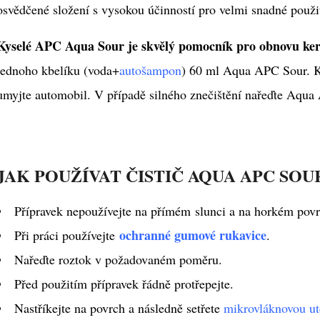
osvědčené složení s vysokou účinností pro velmi snadné použit
Kyselé APC Aqua Sour je skvělý pomocník pro obnovu ke
jednoho kbelíku (voda
+
autošampon
) 60 ml Aqua APC Sour. 
umyjte automobil. V případě silného znečištění nařeďte Aqu
JAK POUŽÍVAT ČISTIČ AQUA APC SOU
Přípravek nepoužívejte na přímém slunci a na horkém pov
ochranné gumové rukavice
Při práci používejte
.
Nařeďte roztok v požadovaném poměru.
Před použitím přípravek řádně protřepejte.
Nastříkejte na povrch a následně setřete
mikrovláknovou ut