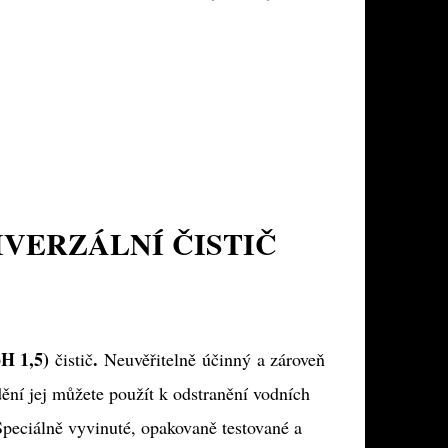
IVERZÁLNÍ ČISTIČ
pH 1,5)
.
čistič
Neuvěřitelně
účinný
a zároveň
dění jej můžete použít k odstranění vodních
Speciálně vyvinuté, opakovaně testované a