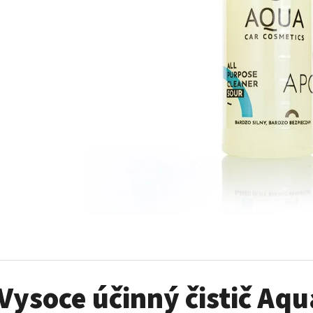
AUTO FINESSE FOAM APPLICATOR PĚNOVÝ
DVOJČINNÝ ROZPR
APLIKÁTOR
99 Kč
69 Kč
Vysoce účinný čistič Aqu