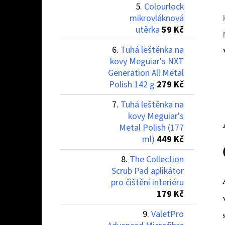
Colourlock
mikrovláknová
utěrka
59 Kč
Tuhá leštěnka na
kovy Meguiar's NXT
Generation All Metal
Polish 142 g
279 Kč
Tuhá leštěnka na
kovy Meguiar's
Metal Polish (177
ml)
449 Kč
The Collection
Scrub Pad aplikátor
pro čištění interiéru
179 Kč
ValetPro