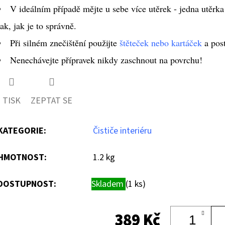
V ideálním případě mějte u sebe více utěrek - jedna utěrka 
tak, jak je to správně.
Při silném znečištění použijte
štěteček nebo kartáček
a post
Nenechávejte přípravek nikdy zaschnout na povrchu!
TISK
ZEPTAT SE
KATEGORIE
:
Čističe interiéru
HMOTNOST
:
1.2 kg
DOSTUPNOST:
Skladem
(1 ks)
389 Kč