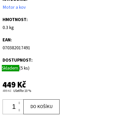
Motor a kov
HMOTNOST
:
0.3 kg
EAN
:
070382017491
DOSTUPNOST:
Skladem
(5 ks)
449 Kč
499 Kč
Ušetříte 10 %
DO KOŠÍKU