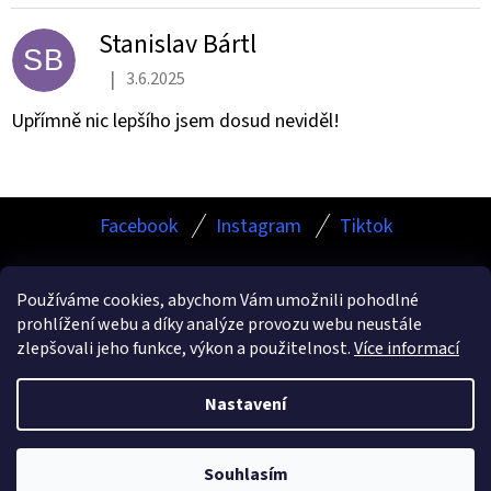
V
Ý
Stanislav Bártl
P
SB
|
3.6.2025
I
Hodnocení produktu je 5 z 5 hvězdiček.
S
Upřímně nic lepšího jsem dosud neviděl!
H
O
D
Z
N
Facebook
Instagram
Tiktok
Á
O
P
C
Používáme cookies, abychom Vám umožnili pohodlné
E
A
prohlížení webu a díky analýze provozu webu neustále
N
Facebook
Instagram
TikTok
T
zlepšovali jeho funkce, výkon a použitelnost.
Více informací
Í
Í
Nastavení
Vytvořil Shoptet
Copyright 2026
ESHOP.KAMURCLEANING.CZ
. Všechna
Souhlasím