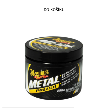
E
T
DO KOŠÍKU
E
N
A
J
Í
T
?
HLEDAT