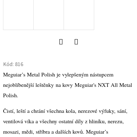
D
O
P
O
R
U
Twitter
Facebook
Č
Kód:
816
U
Meguiar’s Metal Polish je vylepšeným nástupcem
J
E
nejoblíbenější leštěnky na kovy
Meguiar's NXT All Metal
M
Polish.
E
Čistí, leští a chrání všechna kola, nerezové výfuky, sání,
ventilová víka a všechny ostatní díly z hliníku, nerezu,
TUHÁ
LEŠTĚNKA
mosazi, mědi, stříbra a dalších kovů. Meguiar’s
NA