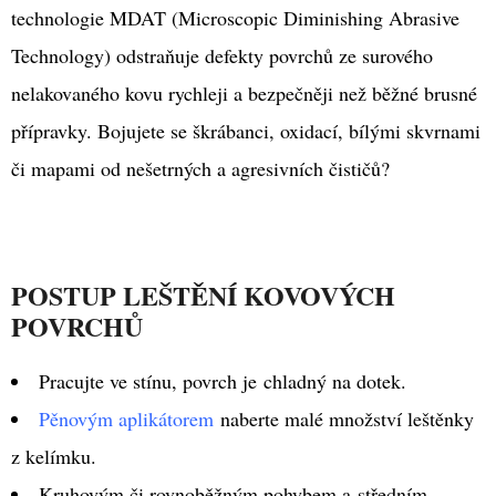
KOVY
technologie MDAT (Microscopic Diminishing Abrasive
MEGUIAR'S
NXT
Technology) odstraňuje defekty povrchů ze surového
GENERATION
ALL
nelakovaného kovu rychleji a bezpečněji než běžné brusné
METAL
POLISH
přípravky. Bojujete se škrábanci, oxidací, bílými skvrnami
142
G
či mapami od nešetrných a agresivních čističů?
279
Kč
Původně:
349
Kč
POSTUP LEŠTĚNÍ KOVOVÝCH
POVRCHŮ
Pracujte ve stínu, povrch je chladný na dotek.
Pěnovým aplikátorem
naberte malé množství leštěnky
z kelímku.
Kruhovým či rovnoběžným pohybem a středním