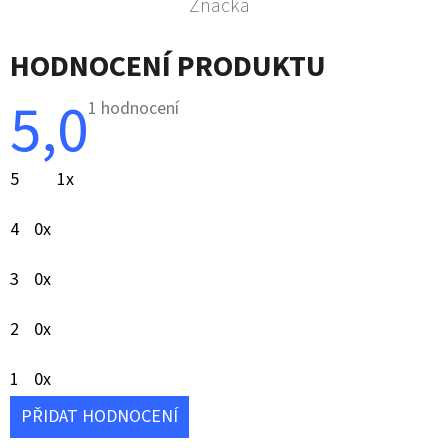
Značka
HODNOCENÍ PRODUKTU
5,0
Průměrné
1 hodnocení
hodnocení
produktu
je
5
1x
5,0
z
5
4
0x
hvězdiček.
3
0x
2
0x
1
0x
PŘIDAT HODNOCENÍ