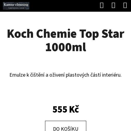
K
Hledat
Náku
Přejít
O
Zpět
Zpět
na
koší
Š
obsah
Koch Chemie Top Star
Í
C
K
1000ml
O
P
O
T
Emulze k čištění a oživení plastových částí interiéru.
Ř
E
B
555 Kč
U
J
DO KOŠÍKU