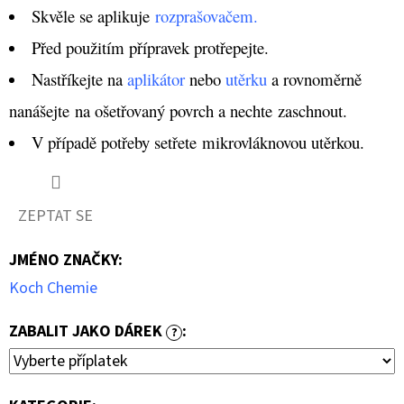
GREY
Skvěle se aplikuje
rozprašovačem.
MIKROVLÁKNOVÁ
UTĚRKA
Před použitím přípravek protřepejte.
89
Nastříkejte na
aplikátor
nebo
utěrku
a rovnoměrně
Kč
nanášejte na ošetřovaný povrch a nechte zaschnout.
V případě potřeby setřete mikrovláknovou utěrkou.
ZEPTAT SE
JMÉNO ZNAČKY
:
Koch Chemie
ZABALIT JAKO DÁREK
:
?