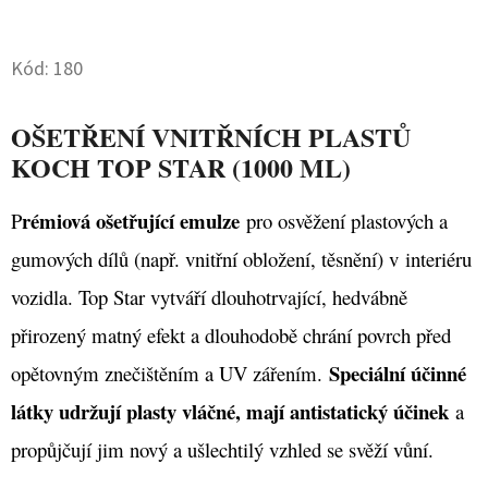
Twitter
Facebook
D
Kód:
180
O
P
O
OŠETŘENÍ VNITŘNÍCH PLASTŮ
R
KOCH TOP STAR (1000 ML)
U
Č
rémiová ošetřující emulze
P
pro osvěžení plastových a
U
gumových dílů (např. vnitřní obložení, těsnění) v interiéru
J
vozidla. Top Star vytváří dlouhotrvající, hedvábně
E
M
přirozený matný efekt a dlouhodobě chrání povrch před
E
Speciální účinné
opětovným znečištěním a UV zářením.
látky udržují plasty vláčné, mají antistatický účinek
a
VALETPRO
propůjčují jim nový a ušlechtilý vzhled se svěží vůní.
ADVANCED
MICROFIBRE