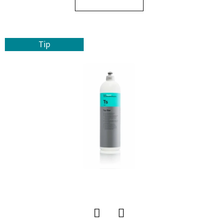
E
T
E
Tip
N
A
J
Í
T
?
HLEDAT