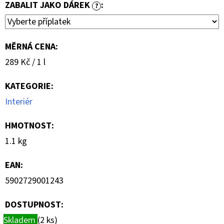
ZABALIT JAKO DÁREK
:
?
MĚRNÁ CENA:
Měrná
289 Kč / 1 l
cena:
KATEGORIE
:
Interiér
HMOTNOST
:
1.1 kg
EAN
:
5902729001243
DOSTUPNOST:
Skladem
(2 ks)