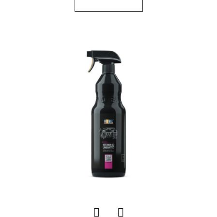
E
T
E
N
A
J
Í
T
?
HLEDAT