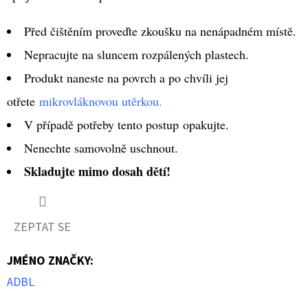
GREY
MIKROVLÁKNOVÁ
UTĚRKA
Před čištěním proveďte zkoušku na nenápadném místě.
89
Nepracujte na sluncem rozpálených plastech.
Kč
Produkt naneste na povrch a po chvíli jej
otřete
mikrovláknovou utěrkou.
V případě potřeby tento postup opakujte.
Nenechte samovolně uschnout.
Skladujte mimo dosah dětí!
ZEPTAT SE
JMÉNO ZNAČKY
:
ADBL