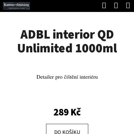
K
Hledat
Náku
Přejít
O
Zpět
Zpět
na
koší
Š
obsah
ADBL interior QD
Í
C
K
Unlimited 1000ml
O
P
O
T
Detailer pro čištění interiéru
Ř
E
B
289 Kč
U
J
DO KOŠÍKU