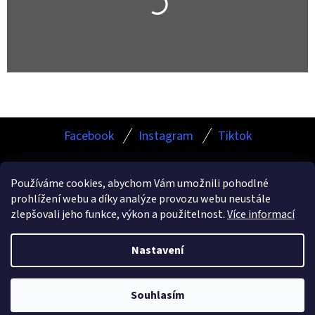
Z
Facebook
Instagram
Tiktok
Á
P
Používáme cookies, abychom Vám umožnili pohodlné
A
prohlížení webu a díky analýze provozu webu neustále
Facebook
Instagram
TikTok
T
zlepšovali jeho funkce, výkon a použitelnost.
Více informací
Í
Nastavení
Vytvořil Shoptet
Copyright 2026
ESHOP.KAMURCLEANING.CZ
. Všechna
Souhlasím
práva vyhrazena.