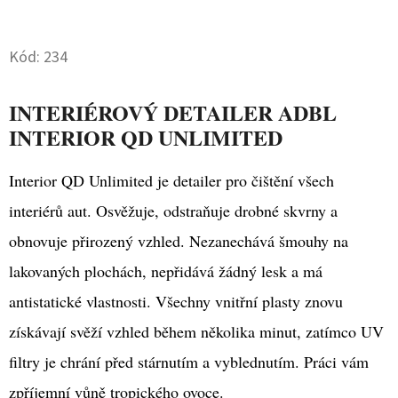
Twitter
Facebook
D
Kód:
234
O
P
O
INTERIÉROVÝ DETAILER ADBL
R
INTERIOR QD UNLIMITED
U
Č
Interior QD Unlimited je detailer pro čištění všech
U
interiérů aut. Osvěžuje, odstraňuje drobné skvrny a
J
obnovuje přirozený vzhled. Nezanechává šmouhy na
E
M
lakovaných plochách, nepřidává žádný lesk a má
E
antistatické vlastnosti. Všechny vnitřní plasty znovu
získávají svěží vzhled během několika minut, zatímco UV
VALETPRO
filtry je chrání před stárnutím a vyblednutím. Práci vám
ADVANCED
MICROFIBRE
zpříjemní vůně tropického ovoce.