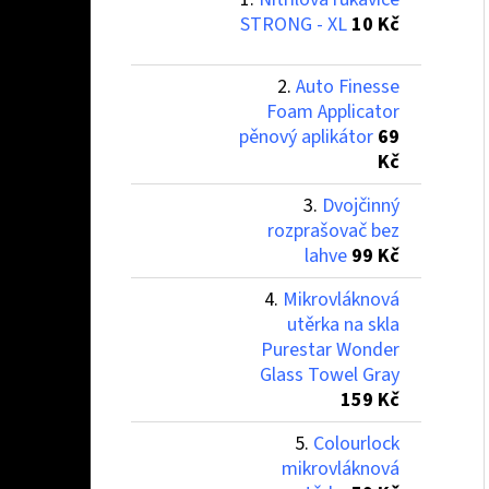
STRONG - XL
10 Kč
Auto Finesse
Foam Applicator
pěnový aplikátor
69
Kč
Dvojčinný
rozprašovač bez
lahve
99 Kč
Mikrovláknová
utěrka na skla
Purestar Wonder
Glass Towel Gray
159 Kč
Colourlock
mikrovláknová