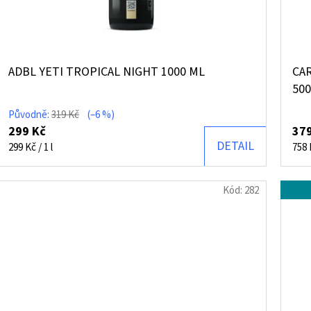
ADBL YETI TROPICAL NIGHT 1000 ML
CA
500
Původně:
319 Kč
(–6 %)
299 Kč
379
DETAIL
Měrná
Měr
299 Kč / 1 l
758 K
cena:
cena
Kód:
282