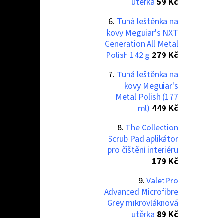
utěrka
59 Kč
Tuhá leštěnka na
kovy Meguiar's NXT
Generation All Metal
Polish 142 g
279 Kč
Tuhá leštěnka na
kovy Meguiar's
Metal Polish (177
ml)
449 Kč
The Collection
Scrub Pad aplikátor
pro čištění interiéru
179 Kč
ValetPro
Advanced Microfibre
Grey mikrovláknová
utěrka
89 Kč