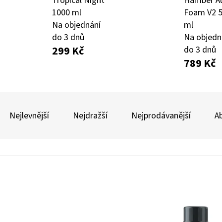
Tropical Night
Hamber A
1000 ml
Foam V2 
Na objednání
ml
AUTO FINESSE FOAM APPLICATOR PĚNOVÝ
DVOJČINNÝ ROZPR
do 3 dnů
Na objedn
APLIKÁTOR
299 Kč
do 3 dnů
99 Kč
69 Kč
789 Kč
Ř
A
Nejlevnější
Nejdražší
Nejprodávanější
A
Z
E
V
N
Ý
Í
P
P
I
R