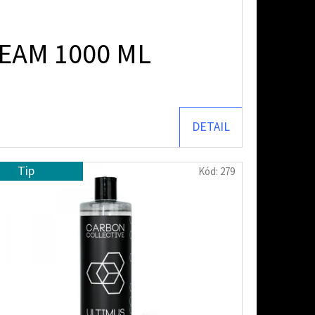
REAM 1000 ML
DETAIL
Tip
Kód:
279