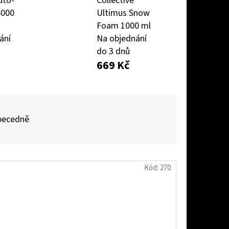
uto-
Collective
5000
Ultimus Snow
Foam 1000 ml
AŠOVAČ BEZ LAHVE
ání
Na objednání
do 3 dnů
669 Kč
becedně
Kód:
270