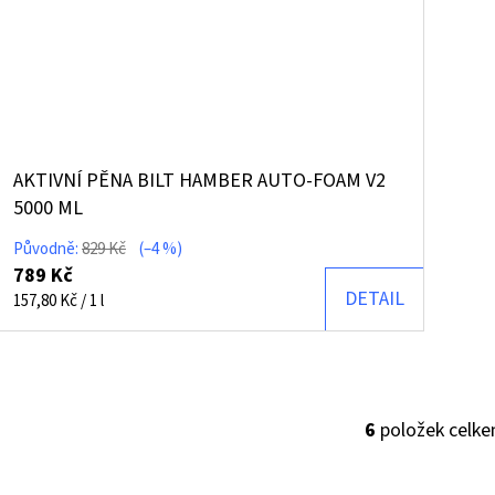
AKTIVNÍ PĚNA BILT HAMBER AUTO-FOAM V2
5000 ML
Původně:
829 Kč
(–4 %)
789 Kč
DETAIL
Měrná
157,80 Kč / 1 l
cena:
6
položek celk
O
V