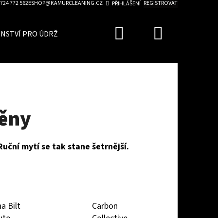
724 772 562
ESHOP@KAMURCLEANING.CZ
REGISTROVAT
PŘIHLÁŠENÍ
Hledat
Nákupn
ENSTVÍ PRO ÚDRŽBU AUTA
ZVÝHODNĚNÉ SADY
BLO
košík
pěny
Ruční mytí se tak stane šetrnější.
a Bilt
Carbon
Následující