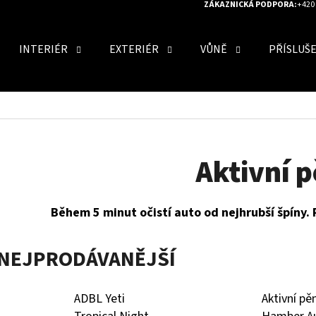
ZÁKAZNICKÁ PODPORA:
+420 
INTERIÉR
EXTERIÉR
VŮNĚ
PŘÍSLUŠ
O POTŘEBUJETE NAJÍT?
HLEDAT
Aktivní 
Během 5 minut očistí auto od nejhrubší špíny. 
DOPORUČUJEME
NEJPRODÁVANĚJŠÍ
ADBL Yeti
Aktivní pěn