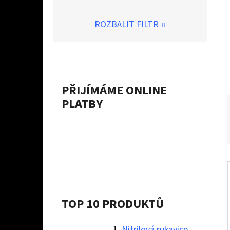
Í
P
ROZBALIT FILTR
A
NITRILOVÁ RUKAVICE STRONG - XL
N
10 Kč
E
L
PŘIJÍMÁME ONLINE
PLATBY
TOP 10 PRODUKTŮ
Nitrilová rukavice