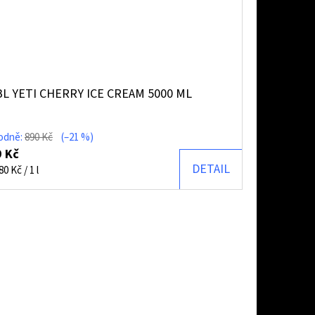
L YETI CHERRY ICE CREAM 5000 ML
odně:
890 Kč
(–21 %)
 Kč
DETAIL
ná
80 Kč / 1 l
: