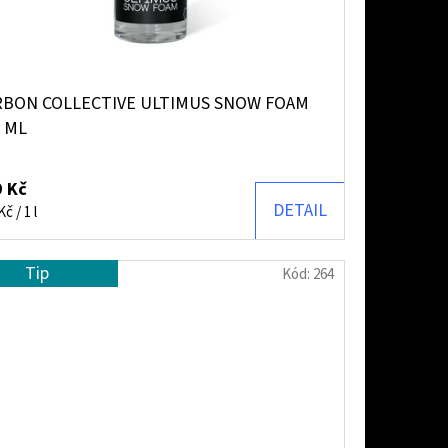
RBON COLLECTIVE ULTIMUS SNOW FOAM
 ML
 Kč
DETAIL
ná
č / 1 l
:
Tip
Kód:
264