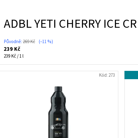
ADBL YETI CHERRY ICE C
Původně:
269 Kč
(–11 %)
239 Kč
Měrná
239 Kč / 1 l
cena:
Kód:
273