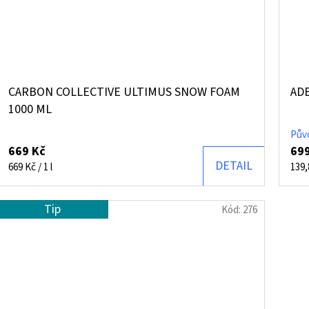
CARBON COLLECTIVE ULTIMUS SNOW FOAM
ADB
1000 ML
Pův
669 Kč
699
DETAIL
Měrná
Měr
669 Kč / 1 l
139,
cena:
cena
Tip
Kód:
276