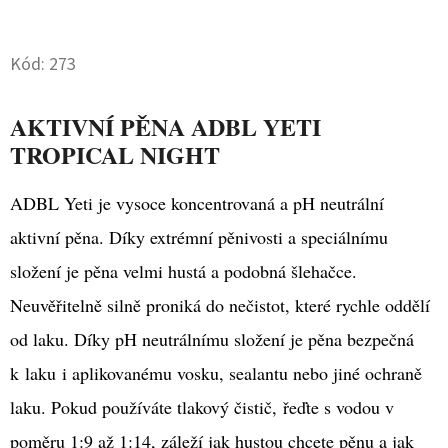
Twitter
Facebook
D
Kód:
273
O
P
O
AKTIVNÍ PĚNA ADBL YETI
R
TROPICAL NIGHT
U
Č
ADBL Yeti je vysoce koncentrovaná a pH neutrální
U
aktivní pěna. Díky extrémní pěnivosti a speciálnímu
J
složení je pěna velmi hustá a podobná šlehačce.
E
M
Neuvěřitelně silně proniká do nečistot, které rychle oddělí
E
od laku. Díky pH neutrálnímu složení je pěna bezpečná
k laku i aplikovanému vosku, sealantu nebo jiné ochraně
DVOJČINNÝ
laku. Pokud používáte tlakový čistič, řeďte s vodou v
ROZPRAŠOVAČ
BEZ
poměru 1:9 až 1:14, záleží jak hustou chcete pěnu a jak