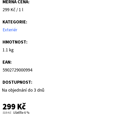
MĚRNÁ CENA:
Měrná
299 Kč / 1 l
cena:
KATEGORIE
:
Exteriér
HMOTNOST
:
1.1 kg
EAN
:
5902729000994
DOSTUPNOST:
Na objednání do 3 dnů
299 Kč
319 Kč
Ušetříte 6 %