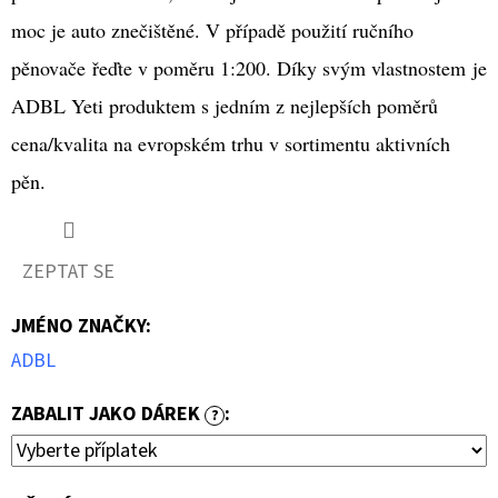
LAHVE
moc je auto znečištěné. V případě použití ručního
99
Kč
pěnovače řeďte v poměru 1:200. Díky svým vlastnostem je
ADBL Yeti produktem s jedním z nejlepších poměrů
cena/kvalita na evropském trhu v sortimentu aktivních
pěn.
ZEPTAT SE
JMÉNO ZNAČKY
:
ADBL
ZABALIT JAKO DÁREK
:
?