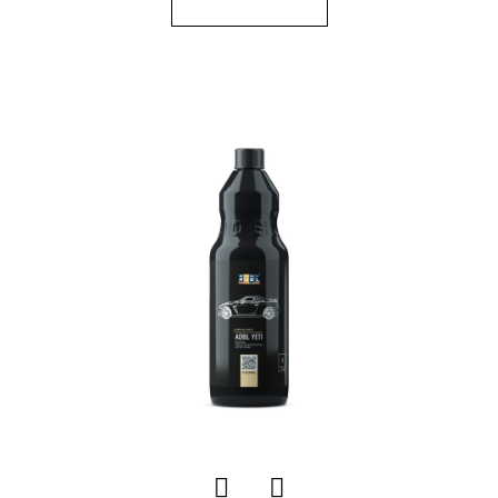
E
T
E
N
A
J
Í
T
?
HLEDAT