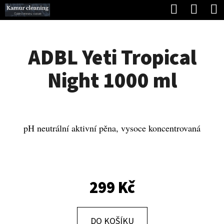
K
Hledat
Náku
Přejít
O
Zpět
Zpět
na
koší
Š
obsah
ADBL Yeti Tropical
Í
C
K
Night 1000 ml
O
P
O
T
pH neutrální aktivní pěna, vysoce koncentrovaná
Ř
E
B
299 Kč
U
J
DO KOŠÍKU