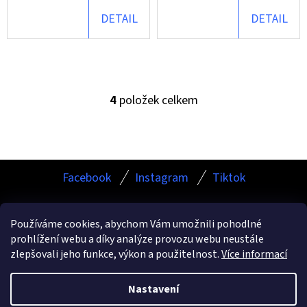
GREY
MIKROVLÁKNOVÁ
DETAIL
DETAIL
UTĚRKA
89
Kč
4
položek celkem
O
V
L
Á
Z
D
Facebook
Instagram
Tiktok
Á
A
P
C
Používáme cookies, abychom Vám umožnili pohodlné
Í
A
prohlížení webu a díky analýze provozu webu neustále
P
Facebook
Instagram
TikTok
T
zlepšovali jeho funkce, výkon a použitelnost.
Více informací
R
Í
V
Nastavení
Vytvořil Shoptet
K