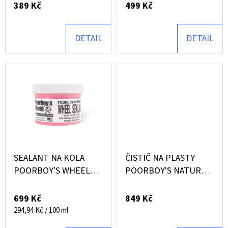
T
389 Kč
499 Kč
D
Ů
D
U
O
DETAIL
DETAIL
K
P
T
O
R
Ů
U
Č
U
J
E
M
SEALANT NA KOLA
ČISTIČ NA PLASTY
E
POORBOY'S WHEEL
POORBOY'S NATURAL
SEALANT (237 ML)
LOOK 946ML
699 Kč
849 Kč
VALETPRO
Měrná
294,94 Kč / 100 ml
ADVANCED
cena:
MICROFIBRE