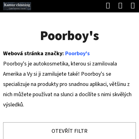
K
Hledat
Náku
Přejít
O
Zpět
Zpět
na
koší
Š
obsah
Poorboy's
Í
C
K
O
Webová stránka značky:
Poorboy's
P
Poorboy's je autokosmetika, kterou si zamilovala
O
Amerika a Vy si ji zamilujete také! Poorboy's se
T
specializuje na produkty pro snadnou aplikaci, většinu z
Ř
nich můžete používat na slunci a docílíte s nimi skvělých
E
výsledků.
B
U
J
OTEVŘÍT FILTR