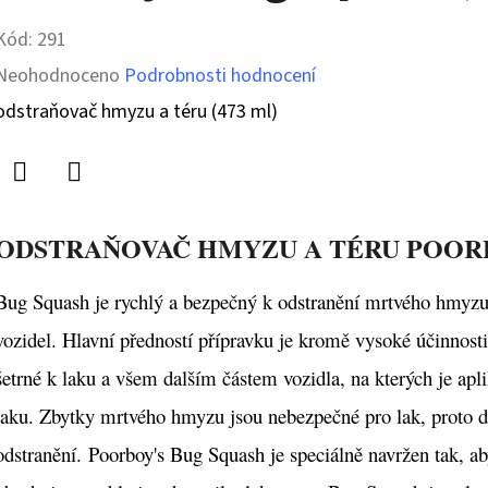
Kód:
291
Průměrné
Neohodnoceno
Podrobnosti hodnocení
hodnocení
odstraňovač hmyzu a téru (473 ml)
produktu
je
Twitter
Facebook
0,0
ODSTRAŇOVAČ HMYZU A TÉRU POORB
z
5
Bug Squash je rychlý a bezpečný k odstranění mrtvého hmyzu, as
hvězdiček.
vozidel. Hlavní předností přípravku je kromě vysoké účinnosti 
šetrné k laku a všem dalším částem vozidla, na kterých je ap
laku. Zbytky mrtvého hmyzu jsou nebezpečné pro lak, proto d
odstranění. Poorboy's Bug Squash je speciálně navržen tak, ab