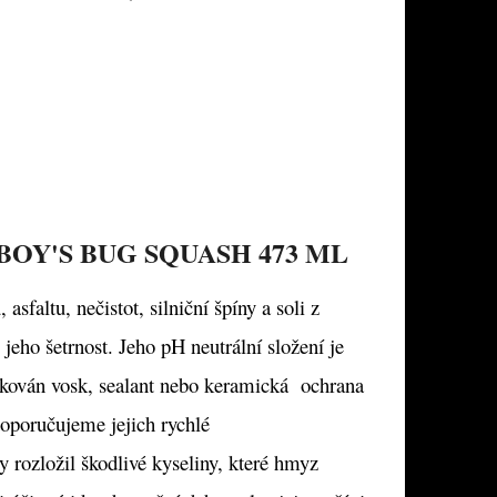
OY'S BUG SQUASH 473 ML
faltu, nečistot, silniční špíny a soli z
jeho šetrnost. Jeho pH neutrální složení je
likován vosk, sealant nebo keramická ochrana
oporučujeme jejich rychlé
y rozložil škodlivé kyseliny, které hmyz