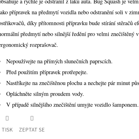
obsahuje a rychle je odstranil z laku auta. Bug Squash je velmi
jako přípravek na předmytí vozidla nebo odstranění soli v zim
ostřikovačů, díky přítomnosti přípravku bude stírání stěračů ef
normální předmytí nebo silnější ředění pro velmi znečištěný 
ergonomický rozprašovač.
Nepoužívejte na přímých slunečních paprscích.
Před použitím přípravek protřepejte.
Nastříkejte na znečištěnou plochu a nechejte pár minut půs
Opláchněte silným proudem vody.
V případě silnějšího znečištění umyjte vozidlo šamponem.
TISK
ZEPTAT SE