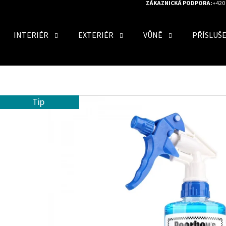
ZÁKAZNICKÁ PODPORA:
+420 
INTERIÉR
EXTERIÉR
VŮNĚ
PŘÍSLUŠ
O POTŘEBUJETE NAJÍT?
Tip
HLEDAT
DOPORUČUJEME