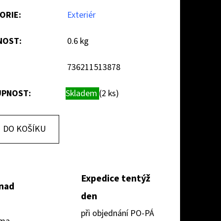
ORIE
:
Exteriér
NOST
:
0.6 kg
736211513878
PNOST:
Skladem
(2 ks)
DO KOŠÍKU
Expedice tentýž
 nad
den
při objednání PO-PÁ