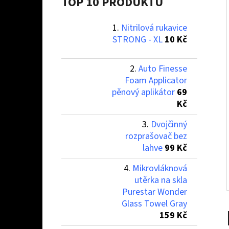
Í
TOP 10 PRODUKTŮ
P
Nitrilová rukavice
A
NITRILOVÁ RUKAVICE STRONG - XL
STRONG - XL
10 Kč
N
10 Kč
E
Auto Finesse
L
Foam Applicator
pěnový aplikátor
69
Kč
Dvojčinný
rozprašovač bez
lahve
99 Kč
Mikrovláknová
utěrka na skla
Purestar Wonder
Glass Towel Gray
159 Kč