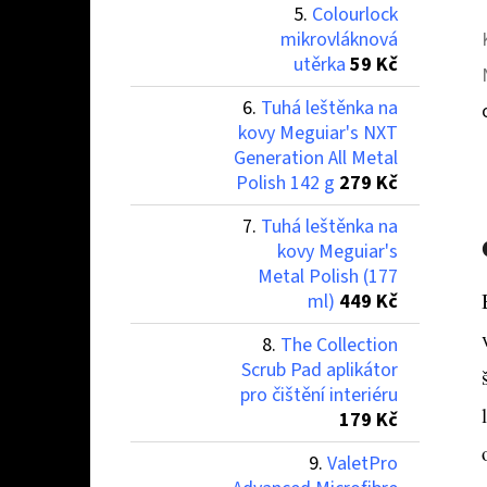
Colourlock
mikrovláknová
utěrka
59 Kč
Tuhá leštěnka na
kovy Meguiar's NXT
Generation All Metal
Polish 142 g
279 Kč
Tuhá leštěnka na
kovy Meguiar's
Metal Polish (177
ml)
449 Kč
The Collection
Scrub Pad aplikátor
pro čištění interiéru
179 Kč
ValetPro