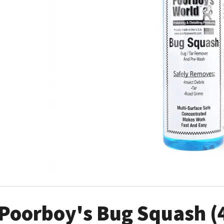
AUTO FINESSE FOAM APPLICATOR PĚNOVÝ
DVOJČINNÝ ROZPR
APLIKÁTOR
99 Kč
69 Kč
Poorboy's Bug Squash (