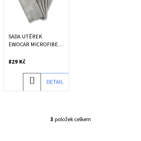
D
O
P
SADA UTĚREK
O
EWOCAR MICROFIBER
R
BASIC320 (20 KS)
U
829 Kč
Č
U
J
DO
DETAIL
E
KOŠÍKU
M
E
3
položek celkem
O
MIKROVLÁKNOVÁ
V
UTĚRKA
L
NA