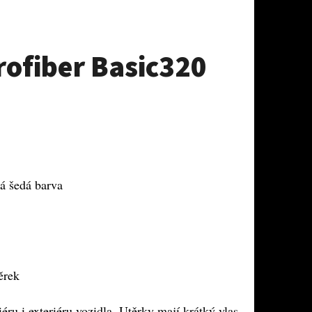
rofiber Basic320
á šedá barva
ěrek
éru i exteriéru vozidla. Utěrky mají krátký vlas