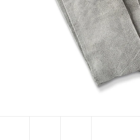
AUTO FINESSE FOAM APPLICATOR PĚNOVÝ
DVOJČINNÝ ROZPR
APLIKÁTOR
99 Kč
69 Kč