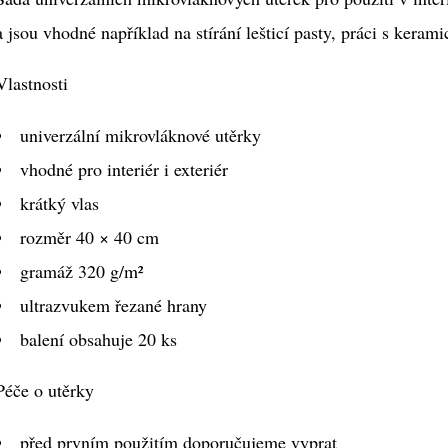
hvězdiček.
a jsou vhodné například na stírání lešticí pasty, práci s kera
Vlastnosti
univerzální mikrovláknové utěrky
vhodné pro interiér i exteriér
krátký vlas
rozměr 40 × 40 cm
gramáž 320 g/m²
ultrazvukem řezané hrany
balení obsahuje 20 ks
Péče o utěrky
před prvním použitím doporučujeme vyprat