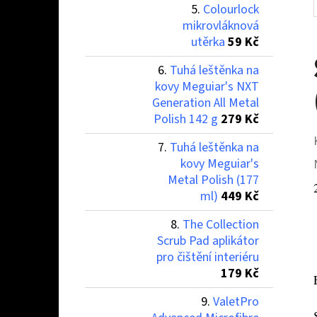
Colourlock
mikrovláknová
utěrka
59 Kč
Tuhá leštěnka na
kovy Meguiar's NXT
Generation All Metal
Polish 142 g
279 Kč
Tuhá leštěnka na
kovy Meguiar's
Metal Polish (177
ml)
449 Kč
The Collection
Scrub Pad aplikátor
pro čištění interiéru
179 Kč
ValetPro