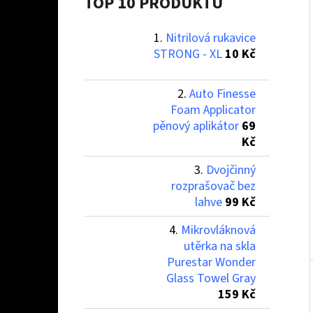
Í
TOP 10 PRODUKTŮ
P
Nitrilová rukavice
A
NITRILOVÁ RUKAVICE STRONG - XL
STRONG - XL
10 Kč
N
10 Kč
E
Auto Finesse
L
Foam Applicator
pěnový aplikátor
69
Kč
Dvojčinný
rozprašovač bez
lahve
99 Kč
Mikrovláknová
utěrka na skla
Purestar Wonder
Glass Towel Gray
159 Kč