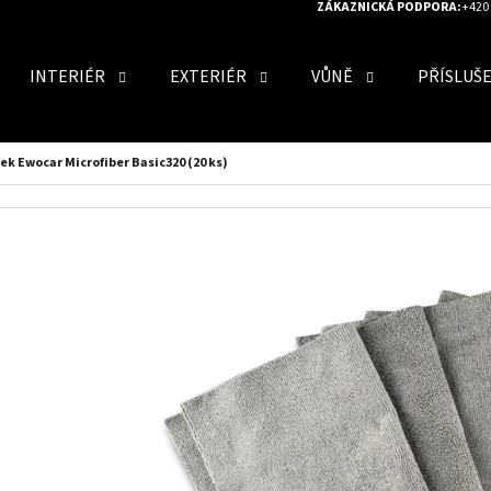
ZÁKAZNICKÁ PODPORA:
+420 
INTERIÉR
EXTERIÉR
VŮNĚ
PŘÍSLUŠ
O POTŘEBUJETE NAJÍT?
ek Ewocar Microfiber Basic320 (20 ks)
HLEDAT
DOPORUČUJEME