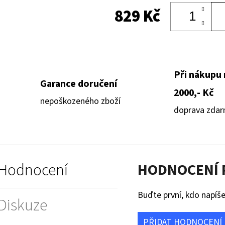
829 Kč
Při nákupu
Garance doručení
2000,- Kč
nepoškozeného zboží
doprava zda
Hodnocení
HODNOCENÍ
Buďte první, kdo napíše
Diskuze
PŘIDAT HODNOCENÍ