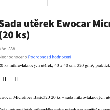
Sada utěrek Ewocar Mic
(20 ks)
Kód:
838
Průměrné
Neohodnoceno
Podrobnosti hodnocení
hodnocení
20 ks mikrovláknových utěrek, 40 x 40 cm, 320 g/m², praktick
produktu
je
Twitter
Facebook
0,0
Ewocar Microfiber Basic320 20 ks – sada mikrovláknových ut
z
5
Sada univerzálních mikrovláknových utěrek pro použití v interi