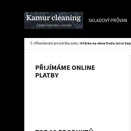
K
Přejít
O
Zpět
Zpět
na
SKLADOVÝ PRŮVAN
Š
do
do
obsah
Í
obchodu
obchodu
C
K
Domů
/
Příslušenství pro údržbu auta
/
Utěrka na okna Dodo Juice Su
P
O
PŘIJÍMÁME ONLINE
S
PLATBY
T
R
A
N
N