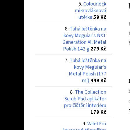
Colourlock
mikrovláknová
utěrka
59 Kč
Tuhá leštěnka na
kovy Meguiar's NXT
Generation All Metal
Polish 142 g
279 Kč
Tuhá leštěnka na
kovy Meguiar's
Metal Polish (177
ml)
449 Kč
The Collection
Scrub Pad aplikátor
pro čištění interiéru
179 Kč
ValetPro