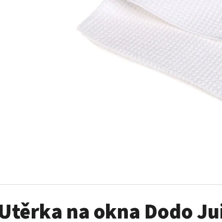
AUTO FINESSE FOAM APPLICATOR PĚNOVÝ
DVOJČINNÝ ROZPR
APLIKÁTOR
99 Kč
69 Kč
Utěrka na okna Dodo Ju