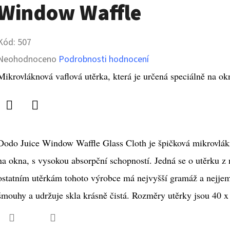
Window Waffle
Kód:
507
Průměrné
Neohodnoceno
Podrobnosti hodnocení
hodnocení
Mikrovláknová vaflová utěrka, která je určená speciálně na ok
produktu
je
Twitter
Facebook
0,0
Dodo Juice Window Waffle Glass Cloth je špičková mikrovlákno
z
5
na okna, s vysokou absorpční schopností. Jedná se o utěrku z n
hvězdiček.
ostatním utěrkám tohoto výrobce má nejvyšší gramáž a nejje
šmouhy a udržuje skla krásně čistá. Rozměry utěrky jsou 40 