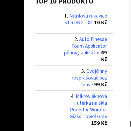
Í
TOP 10 PRODUKTŮ
P
Nitrilová rukavice
A
NITRILOVÁ RUKAVICE STRONG - XL
STRONG - XL
10 Kč
N
10 Kč
E
Auto Finesse
L
Foam Applicator
pěnový aplikátor
69
Kč
Dvojčinný
rozprašovač bez
lahve
99 Kč
Mikrovláknová
utěrka na skla
Purestar Wonder
Glass Towel Gray
159 Kč