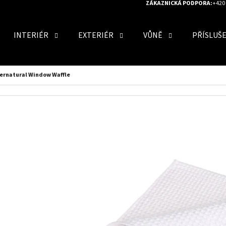
ZÁKAZNICKÁ PODPORA:
+420 
INTERIÉR
EXTERIÉR
VŮNĚ
PŘÍSLUŠ
O POTŘEBUJETE NAJÍT?
pernatural Window Waffle
HLEDAT
DOPORUČUJEME