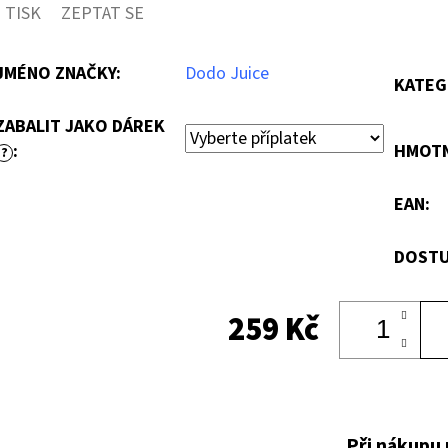
TISK
ZEPTAT SE
JMÉNO ZNAČKY
:
Dodo Juice
KATEG
ZABALIT JAKO DÁREK
:
HMOT
?
EAN
:
DOSTU
259 Kč
Při nákupu