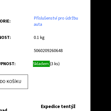
Příslušenství pro údržbu
ORIE
:
auta
NOST
:
0.1 kg
5060209260648
PNOST:
Skladem
(3 ks)
DO KOŠÍKU
Expedice tentýž
 nad