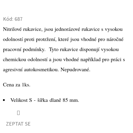
Twitter
Facebook
D
Kód:
687
O
P
Nitrilové rukavice, jsou jednorázové rukavice s vysokou
O
odolností proti protržení, které jsou vhodné pro náročné
R
pracovní podmínky. Tyto rukavice disponují vysokou
U
Č
chemickou odolností a jsou vhodné například pro práci s
U
agresivní autokosmetikou. Nepudrované.
J
E
Cena za 1ks.
M
E
Velikost S - šířka dlaně 85 mm.
NITRILOVÁ
ZEPTAT SE
RUKAVICE
STRONG