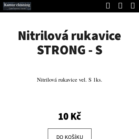
K
Hledat
Náku
Přejít
O
Zpět
Zpět
na
koší
Š
obsah
Nitrilová rukavice
Í
C
K
STRONG - S
O
P
O
T
Nitrilová rukavice vel. S 1ks.
Ř
E
B
10 Kč
U
J
DO KOŠÍKU