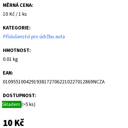
-
MĚRNÁ CENA:
XL
Měrná
10 Kč / 1 ks
10
cena:
Kč
KATEGORIE
:
Příslušenství pro údržbu auta
HMOTNOST
:
0.01 kg
EAN
:
01095510042919381727062210227012869NCZA
DOSTUPNOST:
Skladem
(>5 ks)
10 Kč