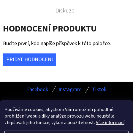
Diskuze
HODNOCENÍ PRODUKTU
Buďte první, kdo napíše příspěvek k této položce.
PŘIDAT HODNOCENÍ
Z
Facebook
Instagram
Tiktok
Á
P
Používáme cookies, abychom Vám umožnili pohodlné
A
prohlížení webu a díky analýze provozu webu neustále
Facebook
Instagram
TikTok
T
zlepšovali jeho funkce, výkon a použitelnost.
Více informací