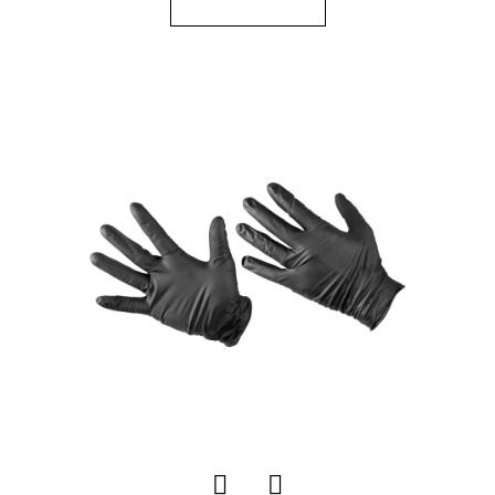
E
T
E
N
A
J
Í
T
?
HLEDAT