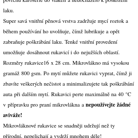
LAHVE
laku.
99
Kč
Super savá vnitřní pěnová vrstva zadržuje mycí roztok a
během používání ho uvolňuje, čímž lubrikuje a opět
zabraňuje poškrábání laku. Tenké vnitřní provedení
umožňuje dosáhnout rukavicí i do nejužších oblastí.
Rozměry rukavice16 x 28 cm. Mikrovlákno má vysokou
gramáž 800 gsm. Po mytí můžete rukavici vyprat, čímž ji
zbavíte veškerých nečistot a minimalizujete tak poškrábání
auta při dalším mytí. Rukavici perte maximálně na 40 °C
nepoužívejte žádné
v
přípravku
pro
praní mikrovlákna
a
aviváže!
Mikrovláknové rukavice se snadněji udržují než ty
přírodní, nepelichají a vydrží mnohem déle!