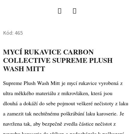
D
O
Twitter
Facebook
P
Kód:
465
O
R
MYCÍ RUKAVICE CARBON
U
COLLECTIVE SUPREME PLUSH
Č
U
WASH MITT
J
E
Supreme Plush Wash Mitt je mycí rukavice vyrobená z
M
ultra měkkého materiálu z mikrovláken, která jsou
E
dlouhá a dokáží do sebe pojmout veškeré nečistoty z laku
a zamezit tak nechtěnému poškrábání laku karoserie. Je
DVOJČINNÝ
navržena tak, aby bezpečně zvedla částice nečistot z
ROZPRAŠOVAČ
BEZ
povrchu karoserie do vláken a nedocházelo k poškození