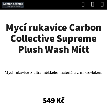
K
Hledat
Náku
Přejít
O
Zpět
Zpět
na
koší
Š
obsah
Mycí rukavice Carbon
Í
C
K
Collective Supreme
O
P
Plush Wash Mitt
O
T
Ř
Mycí rukavice z ultra měkkého materiálu z mikrovláken.
E
B
U
549 Kč
J