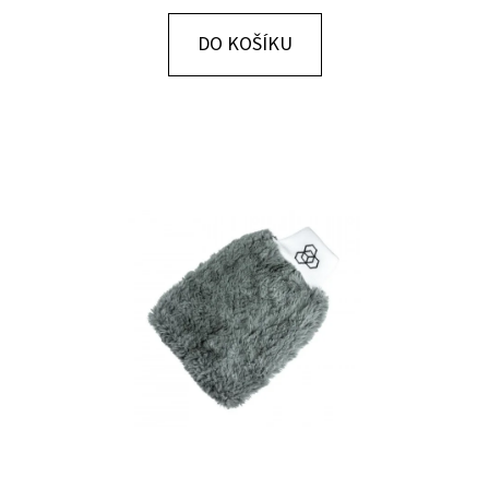
E
T
DO KOŠÍKU
E
N
A
J
Í
T
?
HLEDAT