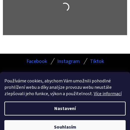
Z
Facebook
Instagram
Tiktok
Á
P
Používáme cookies, abychom Vám umožnili pohodlné
A
prohlížení webu a díky analýze provozu webu neustále
Facebook
Instagram
TikTok
T
zlepšovali jeho funkce, výkon a použitelnost.
Více informací
Í
Nastavení
Vytvořil Shoptet
Copyright 2026
ESHOP.KAMURCLEANING.CZ
. Všechna
Souhlasím