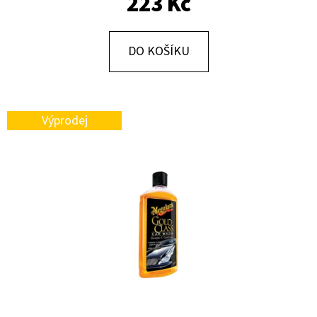
223 Kč
E
T
E
DO KOŠÍKU
N
A
J
Výprodej
Í
T
?
HLEDAT