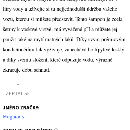
59
litry vody a užívejte si tu nejjednodušší údržbu vašeho
Kč
vozu, kterou si můžete představit. Tento šampon je zcela
šetrný k voskové vrstvě, má vyvážené pH a můžete jej
použit také na mytí matných laků. Díky svým prémiovým
kondicionérům lak vyživuje, zanechává ho třpytivě lesklý
a díky svému složení, které odpuzuje vodu, výrazně
zkracuje dobu schnutí.
ZEPTAT SE
JMÉNO ZNAČKY
:
Meguiar's