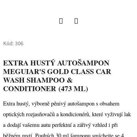
D
O
P
Twitter
Facebook
O
Kód:
306
R
U
Č
EXTRA HUSTÝ AUTOŠAMPON
U
MEGUIAR'S GOLD CLASS CAR
J
WASH SHAMPOO &
E
CONDITIONER (473 ML)
M
E
Extra hustý, výborně pěnivý autošampon s obsahem
optických rozjasňovačů a kondicionérů, které vyživují lak
COLOURLOCK
a dodají vašemu autu perfektní a zářivý vzhled i při
MIKROVLÁKNOVÁ
UTĚRKA
běžném mytí. Pouhých 30 ml šamponu smíchejte se 4