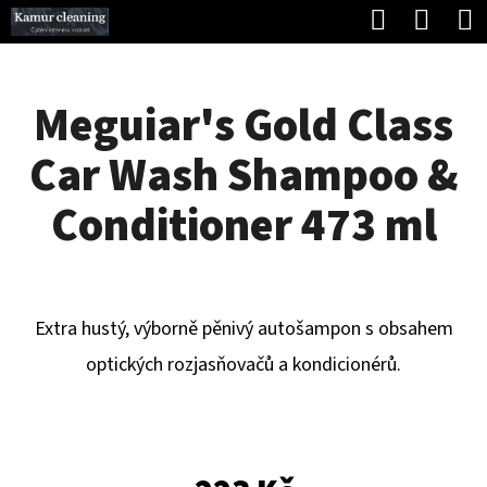
K
Hledat
Náku
Přejít
O
Zpět
Zpět
na
koší
Š
obsah
Meguiar's Gold Class
Í
C
K
Car Wash Shampoo &
O
P
Conditioner 473 ml
O
T
Ř
Extra hustý, výborně pěnivý autošampon s obsahem
E
optických rozjasňovačů a kondicionérů.
B
U
J