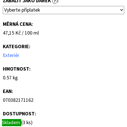
ZABALIT JAKO DÁREK
:
?
MĚRNÁ CENA:
Měrná
47,15 Kč / 100 ml
cena:
KATEGORIE
:
Exteriér
HMOTNOST
:
0.57 kg
EAN
:
070382171162
DOSTUPNOST:
Skladem
(3 ks)