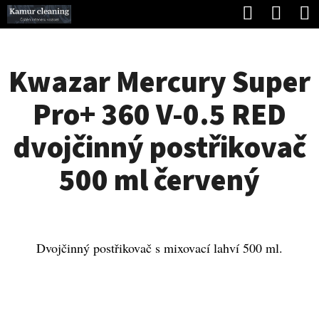
K
Hledat
Náku
Přejít
O
Zpět
Zpět
na
koší
Š
obsah
Kwazar Mercury Super
Í
C
K
Pro+ 360 V-0.5 RED
O
P
dvojčinný postřikovač
O
500 ml červený
T
Ř
E
Dvojčinný postřikovač s mixovací lahví 500 ml.
B
U
J