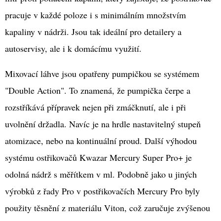
KOVY
MEGUIAR'S
pracuje v každé poloze i s minimálním množstvím
METAL
POLISH
kapaliny v nádrži. Jsou tak ideální pro detailery a
(177
ML)
autoservisy, ale i k domácímu využití.
449
Kč
Mixovací láhve jsou opatřeny pumpičkou se systémem
Původně:
499
"Double Action". To znamená, že pumpička čerpe a
Kč
rozstříkává přípravek nejen při zmáčknutí, ale i při
uvolnění držadla. Navíc je na hrdle nastavitelný stupeň
atomizace, nebo na kontinuální proud. Další výhodou
systému ostřikovačů Kwazar Mercury Super Pro+ je
odolná nádrž s měřítkem v ml. Podobně jako u jiných
výrobků z řady Pro v postřikovačích Mercury Pro byly
použity těsnění z materiálu Viton, což zaručuje zvýšenou