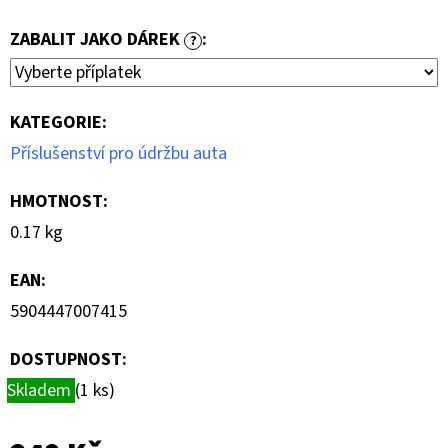
ZABALIT JAKO DÁREK
:
?
KATEGORIE
:
Příslušenství pro údržbu auta
HMOTNOST
:
0.17 kg
EAN
:
5904447007415
DOSTUPNOST:
Skladem
(1 ks)