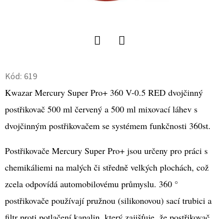
D
O
P
O
Twitter
Facebook
R
Kód:
619
U
Kwazar Mercury Super Pro+ 360 V-0.5 RED dvojčinný
Č
U
postřikovač 500 ml červený a 500 ml mixovací láhev s
J
dvojčinným postřikovačem se systémem funkčnosti 360st.
E
M
Postřikovače Mercury Super Pro+ jsou určeny pro práci s
E
chemikáliemi na malých či středně velkých plochách, což
zcela odpovídá automobilovému průmyslu. 360 °
TUHÁ
postřikovače používají pružnou (silikonovou) sací trubici a
LEŠTĚNKA
NA
filtr proti potlačení kapalin, který zajišťuje, že postřikovač