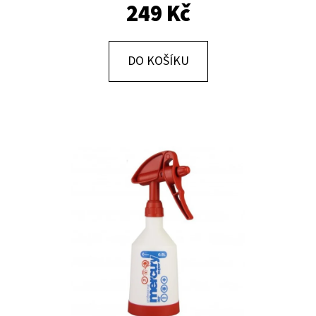
E
249 Kč
T
E
DO KOŠÍKU
N
A
J
Í
T
?
HLEDAT