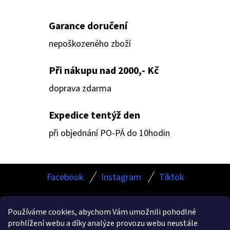
V
L
Á
Garance doručení
D
nepoškozeného zboží
A
C
Při nákupu nad 2000,- Kč
Í
doprava zdarma
P
R
Expedice tentýž den
V
K
při objednání PO-PÁ do 10hodin
Y
V
Z
Ý
Facebook
Instagram
Tiktok
Á
P
I
P
S
Používáme cookies, abychom Vám umožnili pohodlné
A
prohlížení webu a díky analýze provozu webu neustále
U