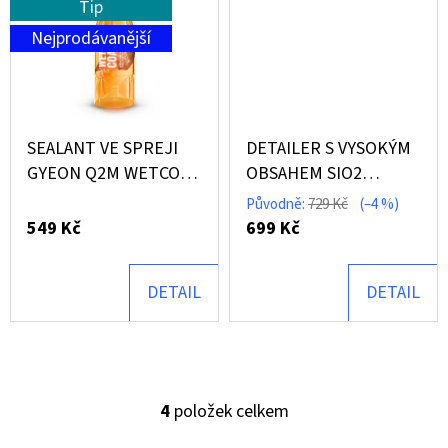
Tip
PAD
APLIKÁTOR
Nejprodávanější
PRO
ČIŠTĚNÍ
INTERIÉRU
179
Kč
SEALANT VE SPREJI
DETAILER S VYSOKÝM
GYEON Q2M WETCOAT
OBSAHEM SIO2
(1000 ML)
CARBON COLLECTIVE
Původně:
729 Kč
(–4 %)
SPECIALE CERAMIC
549 Kč
699 Kč
DETAILING SPRAY 2.0
500 ML
DETAIL
DETAIL
4
položek celkem
O