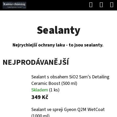
K
Hledat
Náku
Přejít
O
Zpět
Zpět
na
koší
Š
obsah
Sealanty
Í
C
K
O
Nejrychlejší ochrany laku - to jsou sealanty.
P
O
NEJPRODÁVANĚJŠÍ
T
Ř
Sealant s obsahem SiO2 Sam's Detailing
E
Ceramic Boost (500 ml)
Skladem
(1 ks)
B
349 Kč
U
J
Sealant ve spreji Gyeon Q2M WetCoat
(1000 ml)