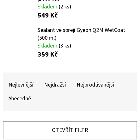
E
Skladem
(2 ks)
T
549 Kč
E
Sealant ve spreji Gyeon Q2M WetCoat
N
(500 ml)
A
Skladem
(3 ks)
J
359 Kč
Í
T
Ř
?
A
Nejlevnější
Nejdražší
Nejprodávanější
Z
Abecedně
E
N
HLEDAT
Í
OTEVŘÍT FILTR
P