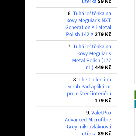
utěrka
59 Kč
Tuhá leštěnka na
kovy Meguiar's NXT
Generation All Metal
Polish 142 g
279 Kč
Tuhá leštěnka na
kovy Meguiar's
Metal Polish (177
ml)
449 Kč
The Collection
Scrub Pad aplikátor
pro čištění interiéru
179 Kč
ValetPro
Advanced Microfibre
Grey mikrovláknová
utěrka
89 Kč