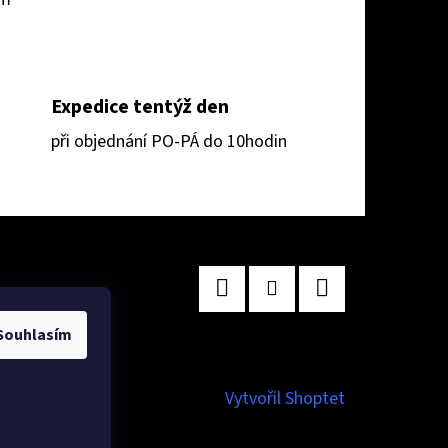
Expedice tentýž den
při objednání PO-PÁ do 10hodin
Facebook
Instagram
TikTok
Souhlasím
Vytvořil Shoptet