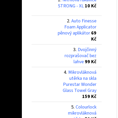
STRONG - XL
10 Kč
Auto Finesse
Foam Applicator
pěnový aplikátor
69
Kč
Dvojčinný
rozprašovač bez
lahve
99 Kč
Mikrovláknová
utěrka na skla
Purestar Wonder
Glass Towel Gray
159 Kč
Colourlock
mikrovláknová