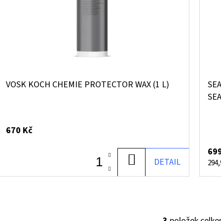
VOSK KOCH CHEMIE PROTECTOR WAX (1 L)
SE
SEA
670 Kč
699
DO
DETAIL
Měr
294,
cena
KOŠÍKU
3
položek celk