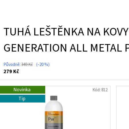
TUHÁ LEŠTĚNKA NA KOVY
GENERATION ALL METAL P
Původně:
349 Kč
(–20 %)
279 Kč
Novinka
Kód:
812
Tip