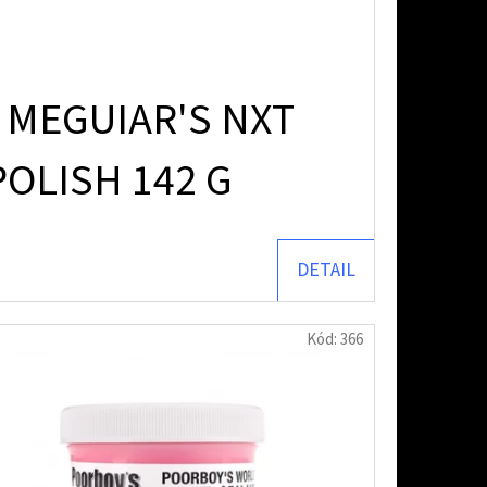
 MEGUIAR'S NXT
OLISH 142 G
DETAIL
Kód:
366