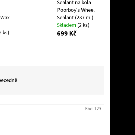
Sealant na kola
Poorboy's Wheel
 Wax
Sealant (237 ml)
AŠOVAČ BEZ LAHVE
Skladem
(2 ks)
699 Kč
2 ks)
becedně
Kód:
129