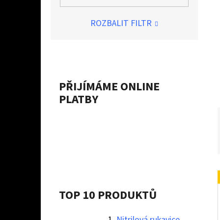
Í
P
ROZBALIT FILTR
A
NITRILOVÁ RUKAVICE STRONG - XL
N
10 Kč
E
L
PŘIJÍMÁME ONLINE
PLATBY
TOP 10 PRODUKTŮ
Nitrilová rukavice