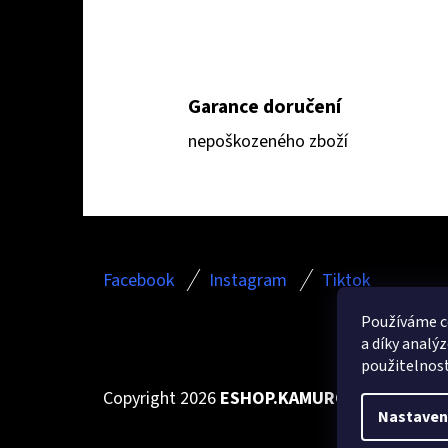
Garance doručení
nepoškozeného zboží
Z
Facebook
Instagram
Tiktok
Á
P
Používáme c
a díky analý
A
použitelnos
T
Copyright 2026
ESHOP.KAMURCLEANING.CZ
.
Nastaven
Í