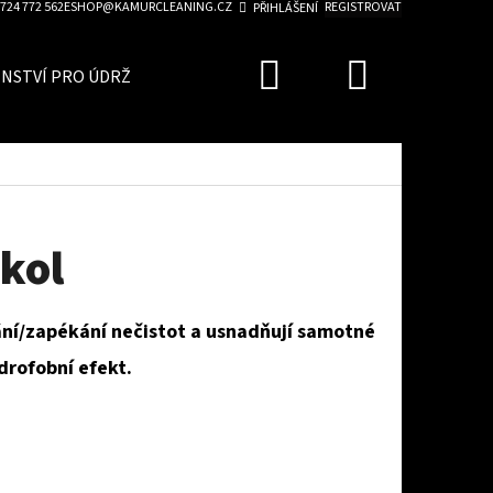
724 772 562
ESHOP@KAMURCLEANING.CZ
REGISTROVAT
PŘIHLÁŠENÍ
Hledat
Nákupn
ENSTVÍ PRO ÚDRŽBU AUTA
ZVÝHODNĚNÉ SADY
BLO
košík
kol
ní/zapékání nečistot a usnadňují samotné
drofobní efekt.
Následující