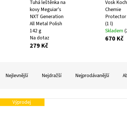
Tuhá leštěnka na
Vosk Koch
kovy Meguiar's
Chemie
NXT Generation
Protector
AUTO FINESSE FOAM APPLICATOR PĚNOVÝ
DVOJČINNÝ ROZPR
All Metal Polish
(1 l)
APLIKÁTOR
99 Kč
142 g
Skladem
(
69 Kč
670 Kč
Na dotaz
279 Kč
Ř
A
Nejlevnější
Nejdražší
Nejprodávanější
A
Z
E
V
N
Výprodej
Ý
Í
P
P