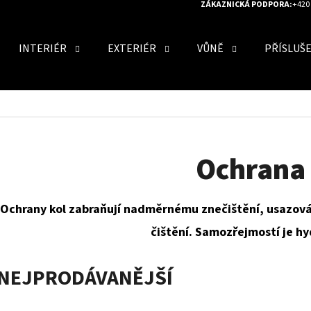
ZÁKAZNICKÁ PODPORA:
+420 
INTERIÉR
EXTERIÉR
VŮNĚ
PŘÍSLUŠ
O POTŘEBUJETE NAJÍT?
HLEDAT
Ochrana 
Ochrany kol zabraňují nadměrnému znečištění, usazová
DOPORUČUJEME
čištění. Samozřejmostí je hy
NEJPRODÁVANĚJŠÍ