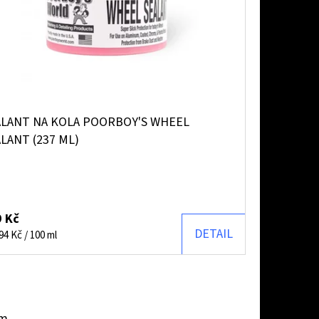
ALANT NA KOLA POORBOY'S WHEEL
LANT (237 ML)
 Kč
DETAIL
ná
94 Kč / 100 ml
:
em