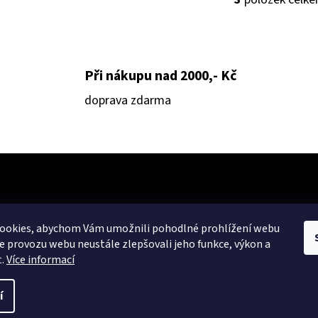
O
V
L
Á
Při nákupu nad 2000,- Kč
D
A
doprava zdarma
C
Í
P
R
V
K
Y
ookies, abychom Vám umožnili pohodlné prohlížení webu
V
ze provozu webu neustále zlepšovali jeho funkce, výkon a
t.
Více informací
Ý
P
 Všechna práva vyhrazena.
í
I