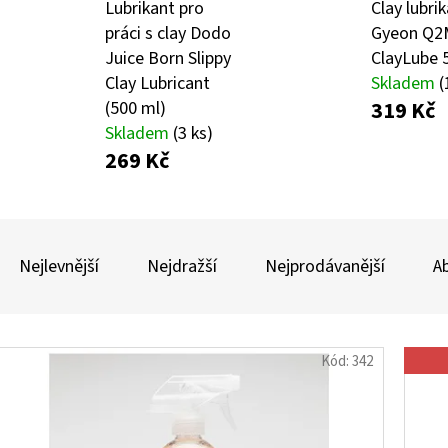
Lubrikant pro
Clay lubri
práci s clay Dodo
Gyeon Q2
Juice Born Slippy
ClayLube 
AUTO FINESSE FOAM APPLICATOR PĚNOVÝ
DVOJČINNÝ ROZPR
Clay Lubricant
Skladem
(
APLIKÁTOR
99 Kč
319 Kč
(500 ml)
69 Kč
Skladem
(3 ks)
269 Kč
Ř
A
Nejlevnější
Nejdražší
Nejprodávanější
A
Z
E
V
N
Kód:
342
Ý
Í
P
P