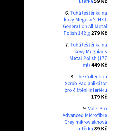
utěrka
59 Kč
Tuhá leštěnka na
kovy Meguiar's NXT
Generation All Metal
Polish 142 g
279 Kč
Tuhá leštěnka na
kovy Meguiar's
Metal Polish (177
ml)
449 Kč
The Collection
Scrub Pad aplikátor
pro čištění interiéru
179 Kč
ValetPro
Advanced Microfibre
Grey mikrovláknová
utěrka
89 Kč