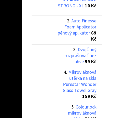
STRONG - XL
10 Kč
Auto Finesse
Foam Applicator
pěnový aplikátor
69
Kč
Dvojčinný
rozprašovač bez
lahve
99 Kč
Mikrovláknová
utěrka na skla
Purestar Wonder
Glass Towel Gray
159 Kč
Colourlock
mikrovláknová