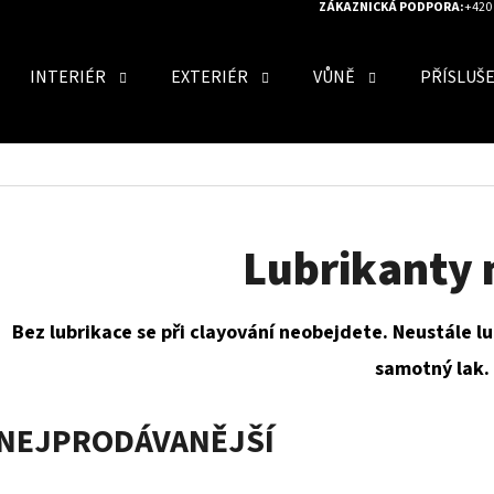
ZÁKAZNICKÁ PODPORA:
+420 
INTERIÉR
EXTERIÉR
VŮNĚ
PŘÍSLUŠ
O POTŘEBUJETE NAJÍT?
HLEDAT
Lubrikanty 
Bez lubrikace se při clayování neobejdete. Neustále lu
DOPORUČUJEME
samotný lak.
NEJPRODÁVANĚJŠÍ