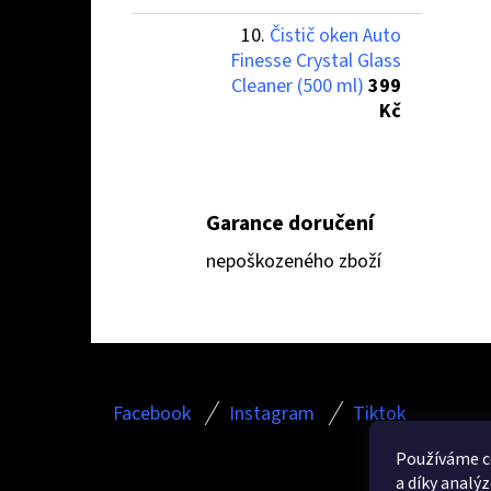
Čistič oken Auto
Finesse Crystal Glass
Cleaner (500 ml)
399
Kč
Garance doručení
nepoškozeného zboží
Z
Facebook
Instagram
Tiktok
Á
P
Používáme c
a díky analý