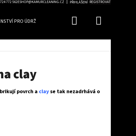
724 772 562
ESHOP@KAMURCLEANING.CZ
REGISTROVAT
PŘIHLÁŠENÍ
Hledat
Nákupn
ENSTVÍ PRO ÚDRŽBU AUTA
ZVÝHODNĚNÉ SADY
BLO
košík
na clay
brikují povrch a
clay
se tak nezadrhává o
Následující