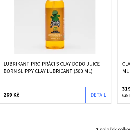
I
R
S
O
P
D
R
U
O
K
D
T
U
Ů
LUBRIKANT PRO PRÁCI S CLAY DODO JUICE
CL
K
BORN SLIPPY CLAY LUBRICANT (500 ML)
ML
T
Ů
319
269 Kč
DETAIL
Měr
638 K
cena
2
položek celk