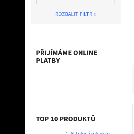
Í
P
ROZBALIT FILTR
A
NITRILOVÁ RUKAVICE STRONG - XL
N
10 Kč
E
L
PŘIJÍMÁME ONLINE
PLATBY
TOP 10 PRODUKTŮ
Nitrilová rukavice