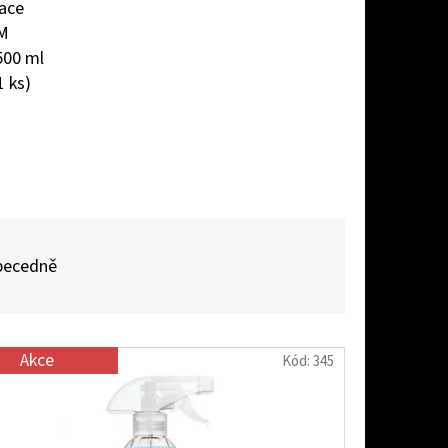
kace
M
500 ml
AŠOVAČ BEZ LAHVE
1 ks)
becedně
Akce
Kód:
345