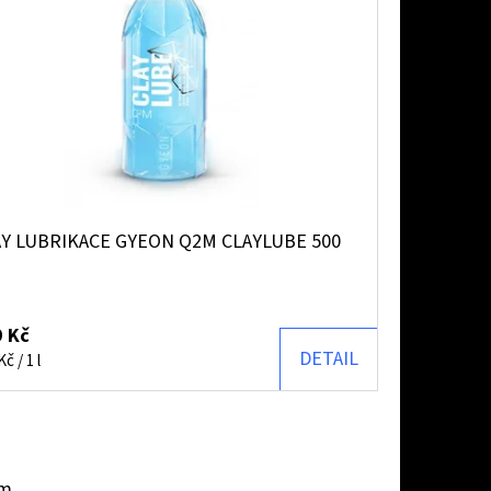
AY LUBRIKACE GYEON Q2M CLAYLUBE 500
 Kč
DETAIL
ná
č / 1 l
:
em