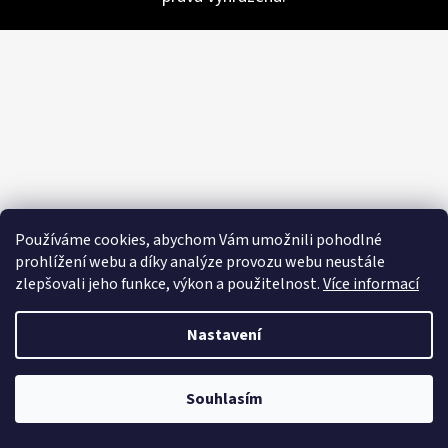
E
T
E
N
A
J
Í
T
Používáme cookies, abychom Vám umožnili pohodlné
?
prohlížení webu a díky analýze provozu webu neustále
zlepšovali jeho funkce, výkon a použitelnost.
Více informací
Nastavení
HLEDAT
Souhlasím