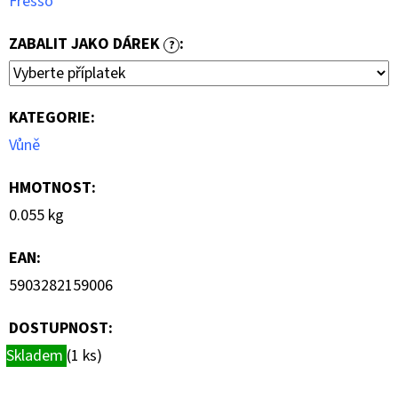
Fresso
ZABALIT JAKO DÁREK
:
?
KATEGORIE
:
Vůně
HMOTNOST
:
0.055 kg
EAN
:
5903282159006
DOSTUPNOST:
Skladem
(1 ks)