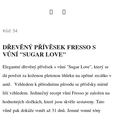
D
O
Twitter
Facebook
P
O
Kód:
54
R
U
DŘEVĚNÝ PŘÍVĚSEK FRESSO S
Č
VŮNÍ "SUGAR LOVE"
U
J
Elegantní dřevěný přívěsek s vůní "Sugar Love", který se
E
dá pověsit za koženou pletenou šňůrku na zpětné zrcátko v
M
E
autě. Vzhledem k přírodnímu původu se přívěsky mírně
liší vzhledem. Jedinečný recept vůní Fresso je založen na
hodnotných složkách, které jsou skvěle sestaveny. Tato
COLOURLOCK
MIKROVLÁKNOVÁ
vůně pak dokáže vonět až 31 dnů. Jemné vonné tóny
UTĚRKA