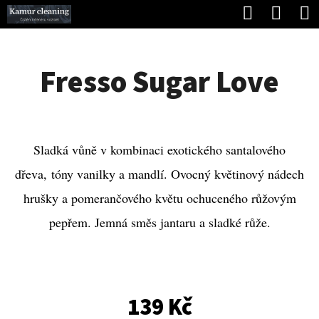
K
Hledat
Náku
Přejít
O
Zpět
Zpět
na
koší
Š
obsah
Fresso Sugar Love
Í
C
K
O
P
Sladká vůně v kombinaci exotického santalového
O
dřeva, tóny vanilky a mandlí. Ovocný květinový nádech
T
hrušky a pomerančového květu ochuceného růžovým
Ř
pepřem. Jemná směs jantaru a sladké růže.
E
B
U
J
139 Kč