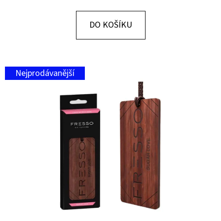
E
T
DO KOŠÍKU
E
N
A
Nejprodávanější
J
Í
T
?
HLEDAT