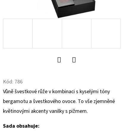
D
O
P
O
R
U
Č
U
Twitter
Facebook
J
E
Kód:
786
M
Vůně švestkové růže v kombinaci s kyselými tóny
E
bergamotu a švestkového ovoce. To vše zjemněné
květinovými akcenty vanilky s pižmem.
MIKROVLÁKNOVÁ
UTĚRKA
Sada obsahuje:
NA