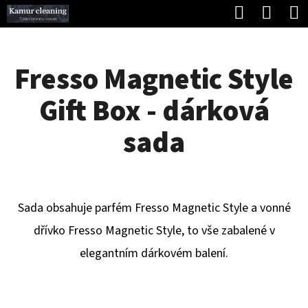
K
Hledat
Náku
Přejít
O
Zpět
Zpět
na
koší
Š
obsah
Fresso Magnetic Style
Í
C
K
Gift Box - dárková
O
P
sada
O
T
Ř
Sada obsahuje parfém Fresso Magnetic Style a vonné
E
dřívko Fresso Magnetic Style, to vše zabalené v
B
elegantním dárkovém balení.
U
J