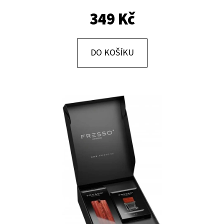
E
349 Kč
T
E
N
DO KOŠÍKU
A
J
Í
T
?
HLEDAT