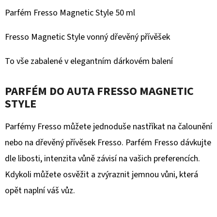
SKLA
PURESTAR
Parfém Fresso Magnetic Style 50 ml
WONDER
GLASS
TOWEL
Fresso Magnetic Style vonný dřevěný přívěšek
GRAY
To vše zabalené v elegantním dárkovém balení
159
Kč
PARFÉM DO AUTA FRESSO MAGNETIC
STYLE
Parfémy Fresso můžete jednoduše nastříkat na čalounění
nebo na dřevěný přívěsek Fresso. Parfém Fresso dávkujte
dle libosti, intenzita vůně závisí na vašich preferencích.
Kdykoli můžete osvěžit a zvýraznit jemnou vůni, která
opět naplní váš vůz.