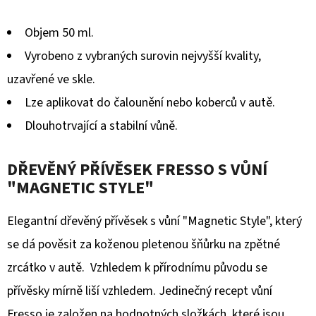
Objem 50 ml.
Vyrobeno z vybraných surovin nejvyšší kvality,
uzavřené ve skle.
Lze aplikovat do čalounění nebo koberců v autě.
Dlouhotrvající a stabilní vůně.
DŘEVĚNÝ PŘÍVĚSEK FRESSO S VŮNÍ
"MAGNETIC STYLE"
Elegantní dřevěný přívěsek s vůní "Magnetic Style", který
se dá pověsit za koženou pletenou šňůrku na zpětné
zrcátko v autě. Vzhledem k přírodnímu původu se
přívěsky mírně liší vzhledem. Jedinečný recept vůní
Fresso je založen na hodnotných složkách, které jsou