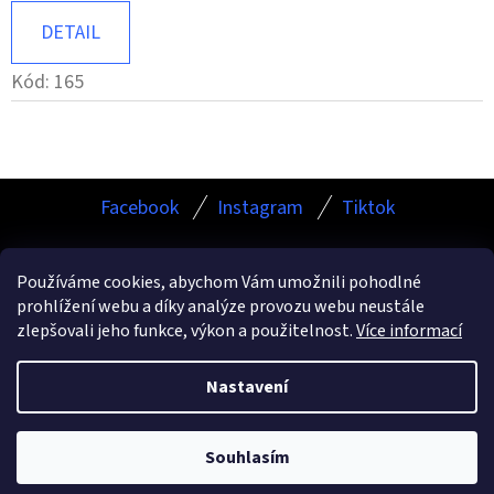
DETAIL
Kód:
165
Z
Facebook
Instagram
Tiktok
Á
P
Používáme cookies, abychom Vám umožnili pohodlné
A
prohlížení webu a díky analýze provozu webu neustále
Facebook
Instagram
TikTok
T
zlepšovali jeho funkce, výkon a použitelnost.
Více informací
Í
Nastavení
Vytvořil Shoptet
Copyright 2026
ESHOP.KAMURCLEANING.CZ
. Všechna
Souhlasím
práva vyhrazena.