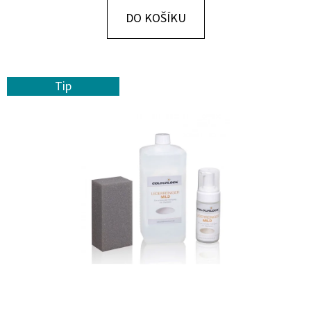
E
DO KOŠÍKU
T
E
N
Tip
A
J
Í
T
?
HLEDAT