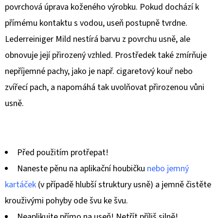
APPLICATOR
povrchová úprava koženého výrobku. Pokud dochází k
PĚNOVÝ
APLIKÁTOR
přímému kontaktu s vodou, useň postupně tvrdne.
69
Lederreiniger Mild nestírá barvu z povrchu usně, ale
Kč
obnovuje její přirozený vzhled. Prostředek také zmírňuje
nepříjemné pachy, jako je např. cigaretový kouř nebo
zvířecí pach, a napomáhá tak uvolňovat přirozenou vůni
usně.
Před použitím protřepat!
Naneste pěnu na aplikační houbičku
nebo jemný
kartáček
(v případě hlubší struktury usně) a jemně čistěte
krouživými pohyby ode švu ke švu.
Neaplikujte přímo na useň! Netřít příliš silně!