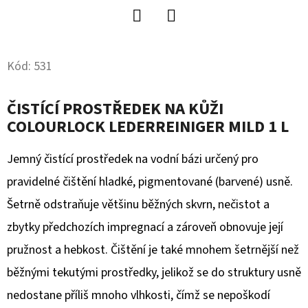
D
Twitter
Facebook
O
P
Kód:
531
O
R
ČISTÍCÍ PROSTŘEDEK NA KŮŽI
U
COLOURLOCK LEDERREINIGER MILD 1 L
Č
U
Jemný čistící prostředek na vodní bázi určený pro
J
pravidelné čištění hladké, pigmentované (barvené) usně.
E
Šetrně odstraňuje většinu běžných skvrn, nečistot a
M
E
zbytky předchozích impregnací a zároveň obnovuje její
pružnost a hebkost. Čištění je také mnohem šetrnější než
běžnými tekutými prostředky, jelikož se do struktury usně
AUTO
FINESSE
nedostane příliš mnoho vlhkosti, čímž se nepoškodí
FOAM