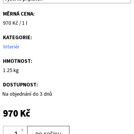
MĚRNÁ CENA:
Měrná
970 Kč / 1 l
cena:
KATEGORIE
:
Interiér
HMOTNOST
:
1.25 kg
DOSTUPNOST:
Na objednání do 3 dnů
970 Kč