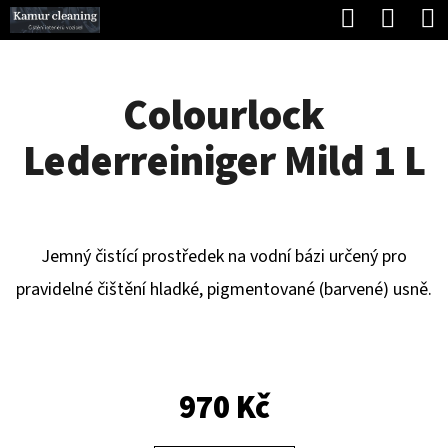
K
Hledat
Náku
Přejít
O
Zpět
Zpět
na
koší
Š
obsah
Colourlock
Í
C
K
Lederreiniger Mild 1 L
O
P
O
T
Jemný čistící prostředek na vodní bázi určený pro
Ř
pravidelné čištění hladké, pigmentované (barvené) usně.
E
B
U
970 Kč
J