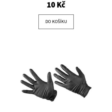
E
10 Kč
T
E
DO KOŠÍKU
N
A
J
Í
T
?
HLEDAT