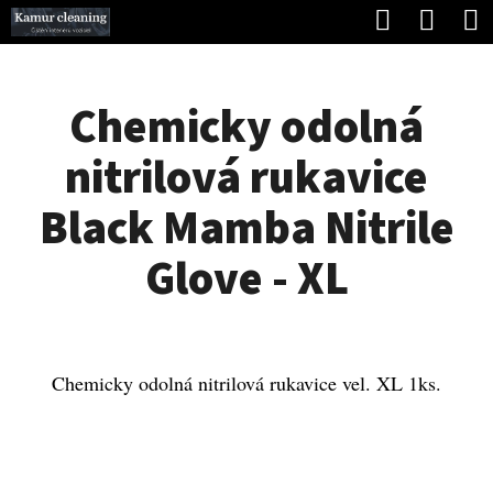
K
Hledat
Náku
Přejít
O
Zpět
Zpět
na
koší
Š
obsah
Chemicky odolná
Í
C
K
nitrilová rukavice
O
P
Black Mamba Nitrile
O
Glove - XL
T
Ř
E
Chemicky odolná nitrilová rukavice vel. XL 1ks.
B
U
J