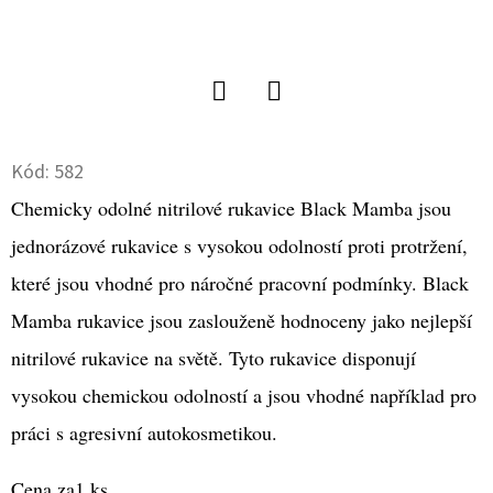
D
O
P
O
Twitter
Facebook
R
Kód:
582
U
Chemicky odolné nitrilové rukavice Black Mamba jsou
Č
U
jednorázové rukavice s vysokou odolností proti protržení,
J
které jsou vhodné pro náročné pracovní podmínky. Black
E
Mamba rukavice jsou zaslouženě hodnoceny jako nejlepší
M
nitrilové rukavice na světě. Tyto rukavice disponují
E
vysokou chemickou odolností a jsou vhodné například pro
práci s agresivní autokosmetikou.
NITRILOVÁ
RUKAVICE
STRONG
Cena za1 ks.