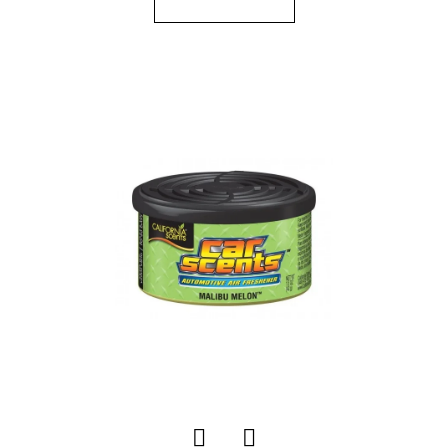
E
T
E
N
A
J
Í
T
?
HLEDAT