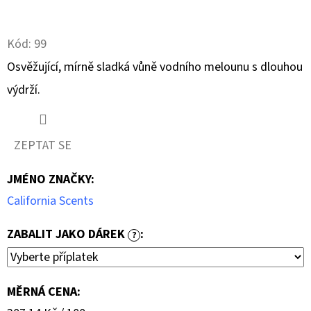
Twitter
Facebook
D
Kód:
99
O
P
Osvěžující, mírně sladká vůně vodního melounu s dlouhou
O
výdrží.
R
U
Č
ZEPTAT SE
U
J
JMÉNO ZNAČKY
:
E
California Scents
M
E
ZABALIT JAKO DÁREK
:
?
DVOJČINNÝ
MĚRNÁ CENA:
ROZPRAŠOVAČ
BEZ