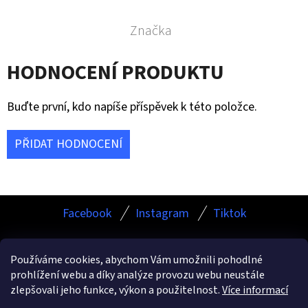
Značka
HODNOCENÍ PRODUKTU
Buďte první, kdo napíše příspěvek k této položce.
PŘIDAT HODNOCENÍ
Z
Facebook
Instagram
Tiktok
Á
P
Používáme cookies, abychom Vám umožnili pohodlné
A
prohlížení webu a díky analýze provozu webu neustále
Facebook
Instagram
TikTok
T
zlepšovali jeho funkce, výkon a použitelnost.
Více informací