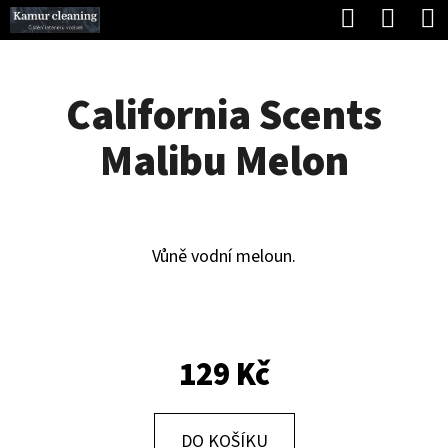
K
Hledat
Náku
Přejít
O
Zpět
Zpět
na
koší
Š
obsah
California Scents
Í
C
K
Malibu Melon
O
P
O
T
Vůně vodní meloun.
Ř
E
B
129 Kč
U
J
DO KOŠÍKU