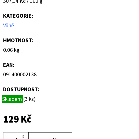
Měrná
307,14 Kč / 100 g
LAHVE
cena:
99
KATEGORIE
:
Kč
Vůně
HMOTNOST
:
0.06 kg
EAN
:
091400002138
DOSTUPNOST:
Skladem
(3 ks)
129 Kč