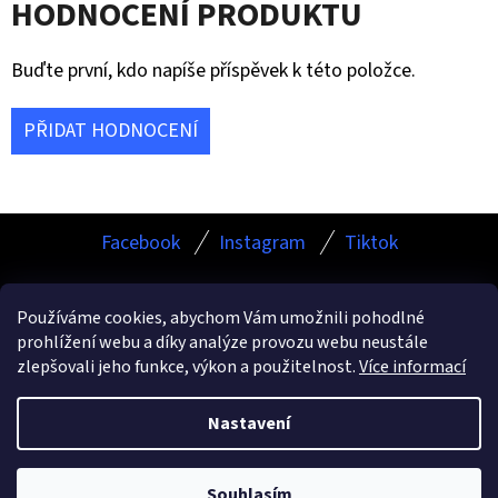
HODNOCENÍ PRODUKTU
Buďte první, kdo napíše příspěvek k této položce.
PŘIDAT HODNOCENÍ
Z
Facebook
Instagram
Tiktok
Á
P
Používáme cookies, abychom Vám umožnili pohodlné
A
prohlížení webu a díky analýze provozu webu neustále
Facebook
Instagram
TikTok
T
zlepšovali jeho funkce, výkon a použitelnost.
Více informací
Í
Nastavení
Vytvořil Shoptet
Copyright 2026
ESHOP.KAMURCLEANING.CZ
. Všechna
Souhlasím