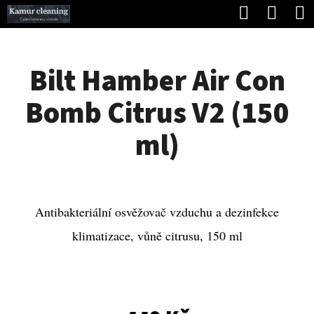
K
Hledat
Náku
Přejít
O
Zpět
Zpět
na
koší
Š
obsah
Bilt Hamber Air Con
Í
C
K
Bomb Citrus V2 (150
O
P
ml)
O
T
Ř
Antibakteriální osvěžovač vzduchu a dezinfekce
E
klimatizace, vůně citrusu, 150 ml
B
U
J