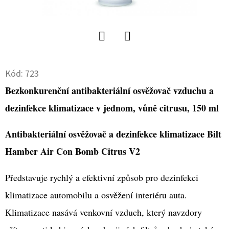
D
O
P
Twitter
Facebook
O
Kód:
723
R
U
Bezkonkurenční antibakteriální osvěžovač vzduchu a
Č
dezinfekce klimatizace v jednom, vůně citrusu, 150 ml
U
J
Antibakteriální osvěžovač a dezinfekce klimatizace Bilt
E
Hamber Air Con Bomb Citrus V2
M
E
Představuje rychlý a efektivní způsob pro dezinfekci
klimatizace automobilu a osvěžení interiéru auta.
COLOURLOCK
Klimatizace nasává venkovní vzduch, který navzdory
MIKROVLÁKNOVÁ
UTĚRKA