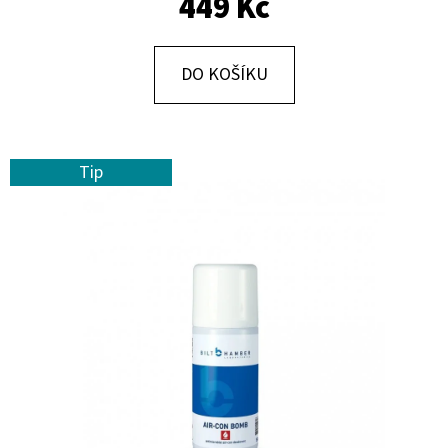
449 Kč
E
T
E
DO KOŠÍKU
N
A
J
Tip
Í
T
?
HLEDAT