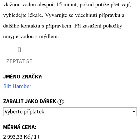
vlažnou vodou alespoň 15 minut, pokud potíže přetrvají,
vyhledejte lékaře. Vyvarujte se vdechnutí přípravku a
dalšího kontaktu s přípravkem. Při zasažení pokožky
umyjte vodou s mýdlem.
ZEPTAT SE
JMÉNO ZNAČKY
:
Bilt Hamber
ZABALIT JAKO DÁREK
:
?
MĚRNÁ CENA:
Měrná
2 993,33 Kč / 1 l