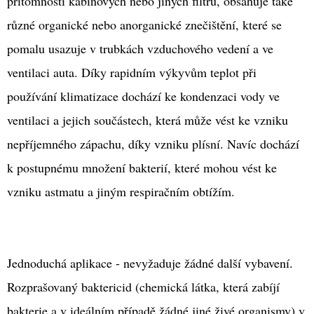
přítomnosti kabinových nebo jiných filtrů, obsahuje také
59
různé organické nebo anorganické znečištění, které se
Kč
pomalu usazuje v trubkách vzduchového vedení a ve
ventilaci auta. Díky rapidním výkyvům teplot při
používání klimatizace dochází ke kondenzaci vody ve
ventilaci a jejich součástech, která může vést ke vzniku
nepříjemného zápachu, díky vzniku plísní. Navíc dochází
k postupnému množení bakterií, které mohou vést ke
vzniku astmatu a jiným respiračním obtížím.
Jednoduchá aplikace - nevyžaduje žádné další vybavení.
Rozprašovaný baktericid (chemická látka, která zabíjí
bakterie a v ideálním případě žádné jiné živé organismy) v